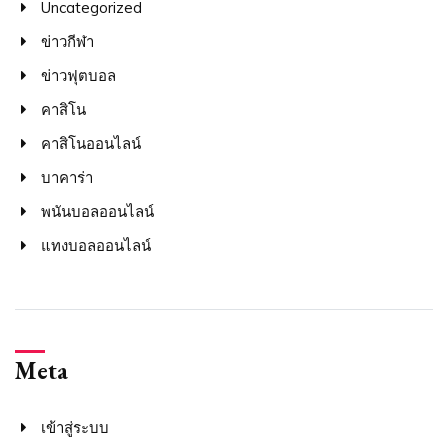
Uncategorized
ข่าวกีฬา
ข่าวฟุตบอล
คาสิโน
คาสิโนออนไลน์
บาคาร่า
พนันบอลออนไลน์
แทงบอลออนไลน์
Meta
เข้าสู่ระบบ