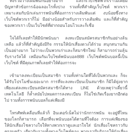
ทั้งร่วมวางเดิมพันกันอย่างมาก และก็เว็บไซต์พวกเราไม่เคยมี
ปัญหาหัวข้อการฉ้อฉลอะไรทั้งปวง รวมทั้งที่สำคัญเว็บไซต์ พวกเรา
เหมาะสมกับนักเล่นการพนันที่ต้องการวางเดิมพันแต่ งบน้อยซึ่งทาง
เว็บไซต์พวกเราก็ไม่ มีอย่างน้อยสำหรับการวางเดิมพัน และก็ที่สำคัญ
ของพวกเรา เป็นเว็บไซต์ที่ฝากถอนโอนไวและก็เชื่อ
ใจได้ก็เลยทำให้มีนักพนันมา ลงทะเบียนสมัครสมาชิกกันอย่างล้น
เหลือ แล้วก็ที่สำคัญยังมีกิจ กรรมให้นักเสี่ยงดวงได้ร่วม สนุกสนานกัน
เป็นอย่างมาก ไม่ว่าจะเป็นพวกเก่าและก็สมาชิกใหม่ ก็สามารถร่วมลุ้น
รับรางวัลได้ เหมือนกันเว็บไซต์พนันบอล888 เว็บไซต์พนันบอลนี้เป็น
เว็บไซต์ ที่มีคุณภาพก็เลยทำให้ต้องการจะ
เข้ามาลงทะเบียนเป็นสมาชิก รวมทั้งท่านใดที่ได้เป็นพวกและ ก็จะ
ได้รับโปรโมชั่นเยอะมาก การที่จะลงทะเบียนเป็นสมาชิก ก็มิได้ยุ่งยาก
เพียงแต่ลงทะเบียนสมัครสมาชิกได้ทาง LINE ด้วยเหตุว่าเดี๋ยวนี้
เทคโนโลยี ก็ล้ำสมัยไปหมดการลงทะเบียน ก็ไม่ใช่เกิดเรื่องยากอีกต่อ
ไป รวมทั้งการพนันบอลก็แค่เพียงมี
โทรศัพท์เคลื่อนที่แล้วก็ อินเตอร์เน็ตไม่ว่านักการพนัน จะอยู่ที่ไหน
ของโลกก็สามารถ เลือกที่จะพนันบอลได้ตามที่ใจต้อง การแค่เพียงขอ
ให้นักเสี่ยงโชควางใจให้ทางพวกเราดูแลเอาใจใส่ นักเสี่ยงโชคราวกับ
ครอบครัว เดียวกันรวมทั้งทางเว็บไซต์ของ พวกเรามีบริการให้นักเสี่ยง