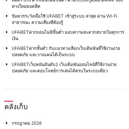
ทางใหม่ยอดฮิต
ข้อควรระวังเมื่อใช้ UFABET เข้าสู่ระบบ ล่าสุด ผ่าน Wi-Fi
สาธารณะ ความเสี่ยงที่ต้องรู้
UFABETฝากถอนไม่มีขั้นต่ำ มอบความสะดวกสบายในทุกการ
เงิน
UFABETฝากขั้นต่ำ กับแนวทางเลือกเว็บเดิมพันที่ใช้งานง่าย
ปลอดภัย และวางแผนได้เป็นระบบ
UFABETเว็บพนันอันดับ1 เว็บเดิมพันออนไลน์ที่ใช้งานง่าย
ปลอดภัย และตอบโจทย์การเล่นได้ครบในระบบเดียว
คลังเก็บ
กรกฎาคม 2026