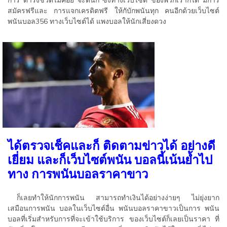
การ ดำรงชีวิตไม่ค่อย จะดีนัก ซึ่งทางเว็บไซต์ ของพวกเราก็ได้ มีการ
สมัครฟรีและ การแจกเครดิตฟรี ให้กับักพนันทุก คนอีกด้วยเว็บไซต์
พนันบอล356 ทางเว็บไซต์ได้ แพงบอลให้นักเสี่ยงดวง
ได้ตรวจเช็คและก็ ติดตามข่าวได้ อย่างดี
เยี่ยม และก็เว็บไซต์พนัน บอลนี้เน้นย้ำไป
ทาง การพนันบอลราคาขาว
ก็เลยทำให้นักการพนัน สามารถทำเงินได้อย่างง่ายๆ ไม่ยุ่งยาก
เสมือนการพนัน บอลในเว็บไซต์อื่น พนันบอลราคาขาวเป็นการ พนัน
บอลที่เริ่มสำหรับการที่จะเข้าใช้บริการ ของเว็บไซต์ก็เลยเป็นราคา ที่