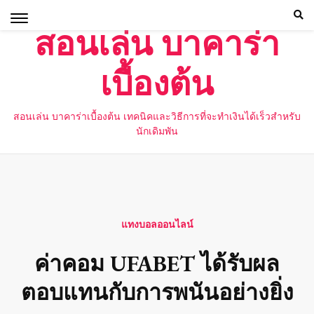
Skip
to
สอนเล่น บาคาร่า
content
เบื้องต้น
สอนเล่น บาคาร่าเบื้องต้น เทคนิคและวิธีการที่จะทำเงินได้เร็วสำหรับ
นักเดิมพัน
แทงบอลออนไลน์
ค่าคอม UFABET ได้รับผล
ตอบแทนกับการพนันอย่างยิ่ง