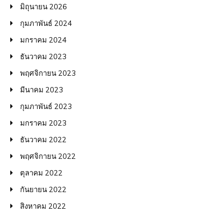
มิถุนายน 2026
กุมภาพันธ์ 2024
มกราคม 2024
ธันวาคม 2023
พฤศจิกายน 2023
มีนาคม 2023
กุมภาพันธ์ 2023
มกราคม 2023
ธันวาคม 2022
พฤศจิกายน 2022
ตุลาคม 2022
กันยายน 2022
สิงหาคม 2022