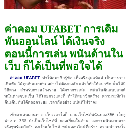
ค่าคอม UFABET การเดิม
พันออนไลน์ ได้เงินจริง
ตอนนี้การเล่น พนันด้านใน
เว็บ ก็ได้เป็นที่พอใจได้
ค่าคอม UFABET
ทำให้สมาชิกรู้ข้อ เท็จจริงสุดแท้แต่ เป็นการวาง
เดิมพัน ได้ทุกต้นแบบกัน อย่างไม่ต้องสงสัย แล้วก็ทำให้สมาชิก นั้นได้มี
วิถีทาง สำหรับการสร้างราย ได้จากการเล่น พนันในต้นแบบเกมส์
พนันต่างๆบนเว็บ ได้โดยตรงและก็ ทำให้สมาชิกสร้าง ความระทึกใจ
ตื่นเต้น กันได้ตลอดระยะ เวลากันอย่าง แน่แท้ไม่ว่าจะ
เข้ามาเล่นผ่านทาง เว็บเวลาใดก็ ตามเว็บไซต์พนันบอล356 เว็บยู
ฟ่าเบท 356 ยังเป็นเว็บไซต์ที่ ยอดเยี่ยมในด้าน วงการพนันมากมาย
จริงๆพร้อมกับยัง คงเป็นเว็บไซต์ พนันออนไลน์ที่สร้าง ความน่าวางใจ