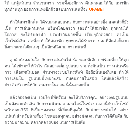
ให้ แก่ผู้เล่นกัน จำนวนมาก. รวมทั้งยังมีการ คืนค่าคอมให้กับ สมาชิก
ทุกท่านทุก ยอดการแทงอีกด้วย เป็นการเล่นที่จะ
UFABET
ทำให้สมาชิกนั้น ได้รับผลตอบแทน กับการพนันอย่างยิ่ง สุดแล้วก็ยัง
เป็น การเล่นผ่านทาง บริษัทโดยตรงก็ เลยทำให้สมาชิก ทุกท่านได้
โอกาส จะได้รับค่าน้ำ ประปากันมากขึ้น เรื่อยๆอีกด้วยยัง คงเป็น
เว็บไซต์เงิน สดที่จะทำให้สมาชิก ทุกท่านได้รับเรท บอลที่ดีแล้วก็มาก
ยิ่งกว่าตามโต๊ะแน่ๆ เป็นอีกหนึ่งเกม การพนันที่
ลูกค้ายังคงสนใจ กับการเล่นกันไม่ น้อยเลยทีเดียว พร้อมที่จะให้ทุก
คน ได้เข้ามาได้กำไร กันอย่างเต็มรูปแบบ รวมทั้งมันเป็น การเล่นหรือ
การ เลือกพนันบอล ผ่านทางระบบโทรศัพท์ มือถือนั่นเองก็เลย ทำให้
การเล่นใน รูปแบบนี้เหมาะสม กับคนภายในสมัย ใหม่แล้วก็สร้าง
ประสิทธิภาพให้กับ คนภายในตอน นี้นั้นเยอะขึ้น
แล้วก็ยังคงเป็น เว็บไซต์ที่พร้อม จะให้บริการคุณ อย่างเต็มรูปแบบ
เป็นจังหวะทำเงิน กับการพนันบอล ออนไลน์ในช่วง เวลานี้กับ เว็บไซต์
พนันบอล356 ที่เป็นช่องทาง ที่เยี่ยมที่สุดให้ กับนักการพนันได้ อย่าง
แน่แท้ สำหรับนักเสี่ยง โชคบอลทุกคน อย่างชัดเจน กับการได้สัมผัส กับ
ความมากมาย หลากหลายของ เกมการเดิมพัน