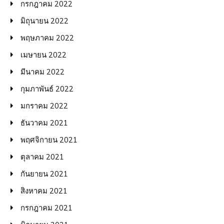
กรกฎาคม 2022
มิถุนายน 2022
พฤษภาคม 2022
เมษายน 2022
มีนาคม 2022
กุมภาพันธ์ 2022
มกราคม 2022
ธันวาคม 2021
พฤศจิกายน 2021
ตุลาคม 2021
กันยายน 2021
สิงหาคม 2021
กรกฎาคม 2021