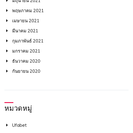
มิถุนายน 2021
พฤษภาคม 2021
เมษายน 2021
มีนาคม 2021
กุมภาพันธ์ 2021
มกราคม 2021
ธันวาคม 2020
กันยายน 2020
หมวดหมู่
Ufabet