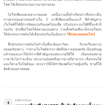
โชค ได้เลือกเล่นเกมมากมายก่ายกอง
ไม่ใช่เพียงแต่เฉพาะเกมบอล แค่นั้นรวมทั้งถ้าเกิดกล่าวถึงประเด็น
การฝากถอนฝากถอนข้างใน 5 นาทีเพียงแค่นั้นและก็ ที่สำคัญทาง
เว็บไซต์ก็ได้มีการจัดอบรมกับแอดไม่นเพื่อ ปรับปรุงระบบให้ดีขึ้นแล้วก็
รองรับ นักเสี่ยงโชคได้หลายแบบอย่าง รวมทั้งพร้อมที่จะเล็งเกมใหม่ๆ
ให้นักเล่นการพนันได้เลือกเล่นกันเป็นอันมาก
วิธีแทงบอลออนไลน์
ซึ่งนักเล่นการพนันไม่จำเป็นที่จะต้องมาวิตก กังวลเรื่องความ
ปลอดภัยเพราะ ว่าทางเว็บไซต์พวกเราคิดถึงความปลอดภัย เป็นหลักอยู่
แล้วก่อนจะมาให้บริการที่สำคัญเกมแต่ละเกมก็มีให้ เลือกเล่นหลาย
ราคาจ้ะไม่ว่าจะมีงบ ประมาณน้อยหรือมากมายก็สามารถ เลือกเล่นได้
และก็ทางเว็บไซต์ของ พวกเราก็มิได้จำกัดเพศไม่ว่าหญิงหรือ ชายก็ให้
สิทธิเสมอภาคหมด
เมนู