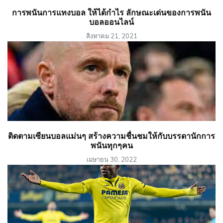
การพนันการแทงบอล ให้ได้กำไร ลักษณะเด่นของการพนัน
บอลออนไลน์
สิงหาคม 21, 2021
ติดตามเซียนบอลแม่นๆ สร้างความชื่นชมให้กับบรรดานักการ
พนันทุกๆคน
เมษายน 30, 2022