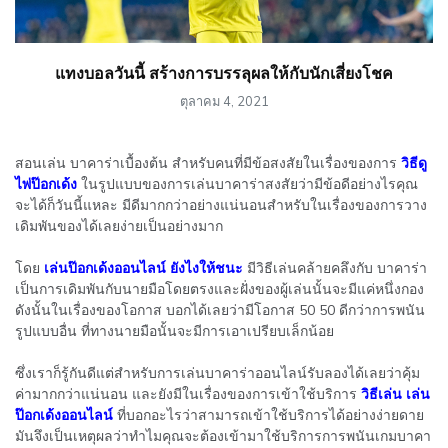
แทงบอลวันนี้ สร้างการบรรลุผลให้กับนักเสี่ยงโชค
ตุลาคม 4, 2021
สอนเล่น บาคาร่าเบื้องต้น
สำหรับคนที่มีข้อสงสัยในเรื่องของการ
วิธีดู
ไพ่ป๊อกเด้ง
ในรูปแบบของการเล่นบาคาร่าสงสัยว่ามีข้อดีอย่างไรคุณ
จะได้ก็วันนี้แหละ
มีดีมากกว่าอย่างแน่นอนสำหรับในเรื่องของการวาง
เดิมพันของได้เลยง่ายเป็นอย่างมาก
โดย
เล่นป๊อกเด้งออนไลน์ ยังไงให้ชนะ
มีวิธีเล่นคล้ายคลึงกับ บาคาร่า
เป็นการเดิมพันกับนายมือโดยตรงและฝั่งของผู้เล่นนั้นจะมีแค่หนึ่งกอง
ดังนั้นในเรื่องของโอกาส บอกได้เลยว่ามีโอกาส 50 50 ดีกว่าการพนัน
รูปแบบอื่น ที่ทางนายมือนั้นจะมีการเอาเปรียบเล็กน้อย
ซึ่งเราก็รู้กันดีแต่สำหรับการเล่นบาคาร่าออนไลน์รับลองได้เลยว่าคุ้ม
ค่ามากกว่าแน่นอน และยังมีในเรื่องของการเข้าใช้บริการ
วิธีเล่น เล่น
ป๊อกเด้งออนไลน์
ที่บอกอะไรว่าสามารถเข้าใช้บริการได้อย่างง่ายดาย
มันจึงเป็นเหตุผลว่าทำไมคุณจะต้องเข้ามาใช้บริการการพนันเกมบาคา