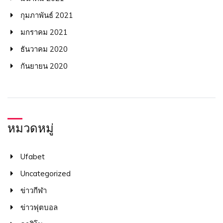
กุมภาพันธ์ 2021
มกราคม 2021
ธันวาคม 2020
กันยายน 2020
หมวดหมู่
Ufabet
Uncategorized
ข่าวกีฬา
ข่าวฟุตบอล