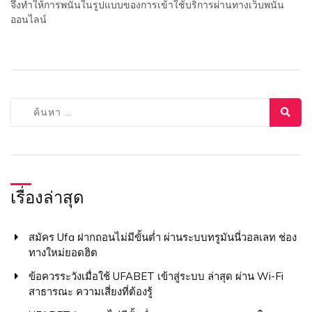
จึงทำให้การพนันในรูปแบบของการเข้าใช้บริการผ่านทางเว็บพนัน
ออนไลน์
ค้นหา
สำหรับ:
เรื่องล่าสุด
สมัคร Ufa ฝากถอนไม่มีขั้นต่ำ ผ่านระบบทรูมันนี่วอลเลท ช่อง
ทางใหม่ยอดฮิต
ข้อควรระวังเมื่อใช้ UFABET เข้าสู่ระบบ ล่าสุด ผ่าน Wi-Fi
สาธารณะ ความเสี่ยงที่ต้องรู้