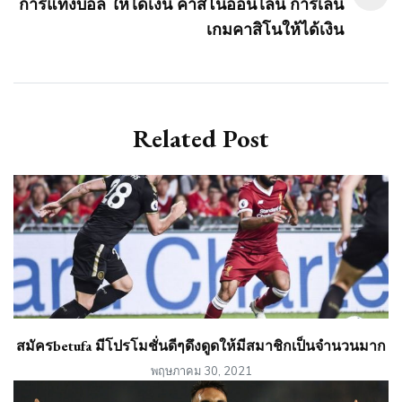
การแทงบอล ให้ได้เงิน คาสิโน​ออนไลน์ การเล่น
เกมคาสิโนให้ได้เงิน
Related Post
สมัครbetufa มีโปรโมชั่นดีๆดึงดูดให้มีสมาชิกเป็นจำนวนมาก
พฤษภาคม 30, 2021