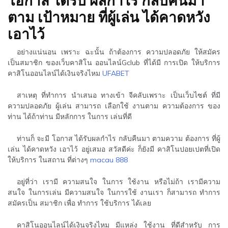
โอกาส ได้รับ ผลกำไร กลับคืนมา
ตาม เป้าหมาย ที่ผู้เล่น ได้คาดหวัง
เอาไว้
อย่างแน่นอน เพราะ ฉะนั้น ถ้าต้องการ ความปลอดภัย ให้สมัคร
เป็นสมาชิก ของเว็บคาสิโน ออนไลน์Gclub ที่ได้มี การเปิด ให้บริการ
คาสิโนออนไลน์ได้เงินจริงไหม
UFABET
สาเหตุ ที่ทำการ นำเสนอ ทางเข้า จีคลับเพราะ เป็นเว็บไซต์ ที่มี
ความปลอดภัย ผู้เล่น สามารถ เลือกใช้ งานตาม ความต้องการ ของ
ท่าน ได้ถ้าท่าน มีหลักการ ในการ เล่นที่ดี
ท่านก็ จะมี โอกาส ได้รับผลกำไร กลับคืนมา ตามความ ต้องการ ที่ผู้
เล่น ได้คาดหวัง เอาไว้ อยู่เสมอ สวัสดีค่ะ ก็ยังมี คาสิโนปอยเปตที่เปิด
ให้บริการ ในสถาน ที่ต่างๆ
macau 888
อยู่ที่ว่า เรามี ความสนใจ ในการ ใช้งาน หรือไม่ถ้า เรามีความ
สนใจ ในการเล่น มีความสนใจ ในการใช้ งานเรา ก็สามารถ ทำการ
สมัครเป็น สมาชิก เพื่อ ทำการ ใช้บริการ ได้เลย
คาสิโนออนไลน์ได้เงินจริงไหม มีแหล่ง ใช้งาน ที่ดีสำหรับ การ