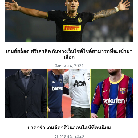
เกมส์สล็อต ฟรีเครดิต กับทางเว็บไซต์ไซด์สามารถที่จะเข้ามา
เลือก
สิงหาคม 4, 2021
บาคาร่า เกมส์คาสิโนออนไลน์ที่คนนิยม
ธันวาคม 5, 2020