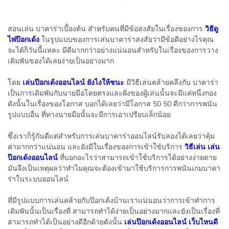
สอนเล่น บาคาร่าเบื้องต้น
สำหรับคนที่มีข้อสงสัยในเรื่องของการ
วิธีดู
ไพ่ป๊อกเด้ง
ในรูปแบบของการเล่นบาคาร่าสงสัยว่ามีข้อดีอย่างไรคุณ
จะได้ก็วันนี้แหละ
มีดีมากกว่าอย่างแน่นอนสำหรับในเรื่องของการวาง
เดิมพันของได้เลยง่ายเป็นอย่างมาก
โดย
เล่นป๊อกเด้งออนไลน์ ยังไงให้ชนะ
มีวิธีเล่นคล้ายคลึงกับ บาคาร่า
เป็นการเดิมพันกับนายมือโดยตรงและฝั่งของผู้เล่นนั้นจะมีแค่หนึ่งกอง
ดังนั้นในเรื่องของโอกาส บอกได้เลยว่ามีโอกาส 50 50 ดีกว่าการพนัน
รูปแบบอื่น ที่ทางนายมือนั้นจะมีการเอาเปรียบเล็กน้อย
ซึ่งเราก็รู้กันดีแต่สำหรับการเล่นบาคาร่าออนไลน์รับลองได้เลยว่าคุ้ม
ค่ามากกว่าแน่นอน และยังมีในเรื่องของการเข้าใช้บริการ
วิธีเล่น เล่น
ป๊อกเด้งออนไลน์
ที่บอกอะไรว่าสามารถเข้าใช้บริการได้อย่างง่ายดาย
มันจึงเป็นเหตุผลว่าทำไมคุณจะต้องเข้ามาใช้บริการการพนันเกมบาคา
ร่าในระบบออนไลน์
ที่มีรูปแบบการเล่นคล้ายกับป๊อกเด้งบ้านเราแน่นอนว่าการเข้าทำการ
เดิมพันนั้นเป็นเรื่องที่ สามารถทำได้ง่ายเป็นอย่างมากและยังเป็นเรื่องที่
สามารถทำได้เป็นอย่างดีอีกด้วยดังนั้น
เล่นป๊อกเด้งออนไลน์ เว็บไหนดี