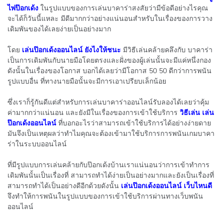
ไพ่ป๊อกเด้ง
ในรูปแบบของการเล่นบาคาร่าสงสัยว่ามีข้อดีอย่างไรคุณ
จะได้ก็วันนี้แหละ
มีดีมากกว่าอย่างแน่นอนสำหรับในเรื่องของการวาง
เดิมพันของได้เลยง่ายเป็นอย่างมาก
โดย
เล่นป๊อกเด้งออนไลน์ ยังไงให้ชนะ
มีวิธีเล่นคล้ายคลึงกับ บาคาร่า
เป็นการเดิมพันกับนายมือโดยตรงและฝั่งของผู้เล่นนั้นจะมีแค่หนึ่งกอง
ดังนั้นในเรื่องของโอกาส บอกได้เลยว่ามีโอกาส 50 50 ดีกว่าการพนัน
รูปแบบอื่น ที่ทางนายมือนั้นจะมีการเอาเปรียบเล็กน้อย
ซึ่งเราก็รู้กันดีแต่สำหรับการเล่นบาคาร่าออนไลน์รับลองได้เลยว่าคุ้ม
ค่ามากกว่าแน่นอน และยังมีในเรื่องของการเข้าใช้บริการ
วิธีเล่น เล่น
ป๊อกเด้งออนไลน์
ที่บอกอะไรว่าสามารถเข้าใช้บริการได้อย่างง่ายดาย
มันจึงเป็นเหตุผลว่าทำไมคุณจะต้องเข้ามาใช้บริการการพนันเกมบาคา
ร่าในระบบออนไลน์
ที่มีรูปแบบการเล่นคล้ายกับป๊อกเด้งบ้านเราแน่นอนว่าการเข้าทำการ
เดิมพันนั้นเป็นเรื่องที่ สามารถทำได้ง่ายเป็นอย่างมากและยังเป็นเรื่องที่
สามารถทำได้เป็นอย่างดีอีกด้วยดังนั้น
เล่นป๊อกเด้งออนไลน์ เว็บไหนดี
จึงทำให้การพนันในรูปแบบของการเข้าใช้บริการผ่านทางเว็บพนัน
ออนไลน์