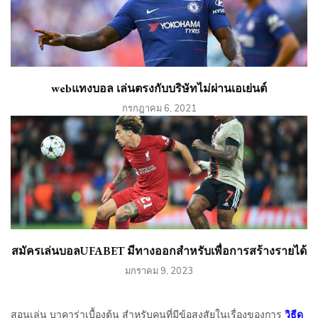
webแทงบอล เล่นตรงกับบริษัทไม่ผ่านเอเย่นต์
กรกฎาคม 6, 2021
สมัครเล่นบอลUFABET มีทางออกสำหรับเพื่อการสร้างรายได้
มกราคม 9, 2023
สอนเล่น บาคาร่าเบื้องต้น
สำหรับคนที่มีข้อสงสัยในเรื่องของการ
วิธีดู