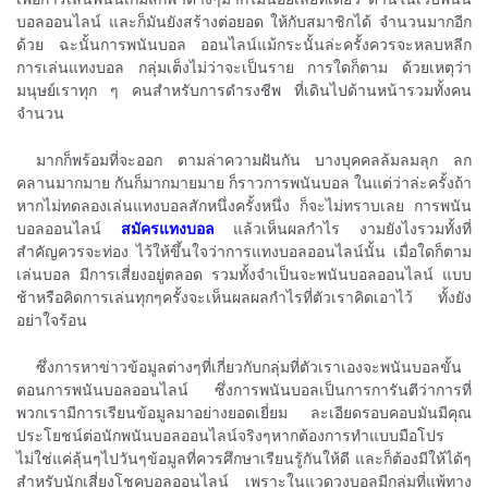
บอลออนไลน์ และก็มันยังสร้างต่อยอด ให้กับสมาชิกได้ จำนวนมากอีก
ด้วย ฉะนั้นการพนันบอล ออนไลน์แม้กระนั้นล่ะครั้งควรจะหลบหลีก
การเล่นแทงบอล กลุ่มเต็งไม่ว่าจะเป็นราย การใดก็ตาม ด้วยเหตุว่า
มนุษย์เราทุก ๆ คนสำหรับการดำรงชีพ ที่เดินไปด้านหน้ารวมทั้งคน
จำนวน
มากก็พร้อมที่จะออก ตามล่าความฝันกัน บางบุคคลล้มลมลุก ลก
คลานมากมาย กันก็มากมายมาย ก็ราวการพนันบอล ในแต่ว่าล่ะครั้งถ้า
หากไม่ทดลองเล่นแทงบอลสักหนึ่งครั้งหนึ่ง ก็จะไม่ทราบเลย การพนัน
บอลออนไลน์
สมัครแทงบอล
แล้วเห็นผลกำไร งามยังไงรวมทั้งที่
สำคัญควรจะท่อง ไว้ให้ขึ้นใจว่าการแทงบอลออนไลน์นั้น เมื่อใดก็ตาม
เล่นบอล มีการเสี่ยงอยู่ตลอด รวมทั้งจำเป็นจะพนันบอลออนไลน์ แบบ
ช้าหรือคิดการเล่นทุกๆครั้งจะเห็นผลผลกำไรที่ตัวเราคิดเอาไว้ ทั้งยัง
อย่าใจร้อน
ซึ่งการหาข่าวข้อมูลต่างๆที่เกี่ยวกับกลุ่มที่ตัวเราเองจะพนันบอลขั้น
ตอนการพนันบอลออนไลน์ ซึ่งการพนันบอลเป็นการการันตีว่าการที่
พวกเรามีการเรียนข้อมูลมาอย่างยอดเยี่ยม ละเอียดรอบคอบมันมีคุณ
ประโยชน์ต่อนักพนันบอลออนไลน์จริงๆหากต้องการทำแบบมือโปร
ไม่ใช่แค่ลุ้นๆไปวันๆข้อมูลที่ควรศึกษาเรียนรู้กันให้ดี และก็ต้องมีให้ได้ๆ
สำหรับนักเสี่ยงโชคบอลออนไลน์ เพราะในแวดวงบอลมีกลุ่มที่แพ้ทาง