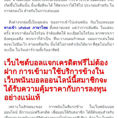
เกิดขึ้นในคืนนั้น นั้นเพื่อที่จะได้ ให้พวกเราได้ใช้ไป ประกอบสำหรับ ใน
การตกลงใจ สำหรับในการเล่นบอล
สิ่งต่างๆกลุ่มนี้เป็นจุดเด่น ของการเข้าไปเล่นพนัน กับเว็บแทงบอล
ทางเข้า ufabet ภาษาไทย
ทั้งหลายแหล่ แต่ว่าการเดิมพัน ในแต่ละ
ครั้ง พวกเราต้องไม่ใจร้อน จำต้องคิดให้ ละเอียดไม่ใจร้อน หากพวกเรา
ยังคลุมเคลือ พวกเราก็จำเป็น ที่จะวางแผนกำหนด แผนการเล่นใหม่
คงจะไม่มีอะไร สายเหลือเกิน นั้นได้โอกาสทำเงินได้มาก ที่สุดโน่นก็น่า
จะเป็น ในวันเสาร์รวมทั้งวันอาทิตย์
เว็บไซต์บอลแจกเครดิตฟรีไม่ต้อง
ฝาก การเข้ามาใช้บริการข้างใน
เว็บพนันบอลออนไลน์นี้สมาชิกจะ
ได้รับความคุ้มราคากับการลงทุน
อย่างแน่แท้
เพราะในลักษณะของ การพนันในทีแรกข้าง ในเว็บพนันบอล
ออนไลน์ มีการแบ่งฟรีเครดิต เพื่อมอบให้กับสมาชิก ได้มีต้นทุนสำหรับ
เพื่อการเล่นพนันเกมส์กีฬาต่างๆมากไม่น้อยเลยทีเดียว ด้านในเว็บพนัน