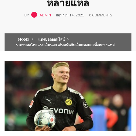
หลายแหล่
BY
ADMIN
มิถุนายน 14, 2021
0 COMMENTS
HOME
แทงบอลออนไลน์
ราคาบอลไหลแรง เว็บนอก เล่นพนันกับเว็บแทงบอลทั้งหลายแหล่