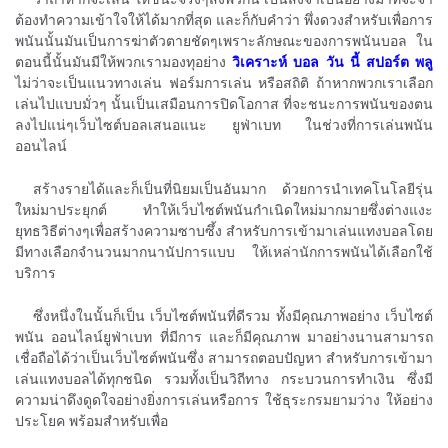
ต้องทำความเข้าใจให้ได้มากที่สุด และก็กับคำว่า พึ่งดวงสำหรับเพื่อการ
พนันนั้นมันเป็นการฆ่าตัวตายชัดๆเพราะลักษณะของการพนันบอล ใน
ตอนนี้นั้นมันมีให้พวกเรามองทุอย่าง
วิเคราะห์ บอล วัน นี้ สปอร์ต พลู
ไม่ว่าจะเป็นแนวทางเล่น ฟอร์มการเล่น หรือสถิติ ถ้าหากพวกเราเลือก
เล่นไปแบบมั่วๆ นั้นเป็นเสมือนการปิดโอกาส ที่จะชนะการพนันของตน
ลงไปแน่ๆเว็บไซต์บอลเสนอแนะ ยูฟ่าเบท ในช่วงที่การเล่นพนัน
ออนไลน์
สร้างรายได้และก็เป็นที่นิยมเป็นอันมาก ด้วยการนำเทคโนโลยีรุ่น
ใหม่มาประยุกต์ ทำให้เว็บไซต์พนันกำเนิดใหม่มากมายซึ่งต่างแงะ
ยุทธวิธีต่างๆเพื่อสร้างความซาบซึ้ง สำหรับการเข้ามาเล่นแทงบอลโดย
มีทางเลือกจำนวนมากนานัปการแบบ ให้เหล่านักการพนันได้เลือกใช้
บริการ
ซึ่งหนึ่งในนั้นก็เป็น เว็บไซต์พนันที่ดีรวม ทั้งมีคุณภาพอย่าง เว็บไซต์
พนัน ออนไลน์ยูฟ่าเบท ที่มีการ และก็มีคุณภาพ มาอย่างนานสามารถ
เชื่อถือได้ว่าเป็นเว็บไซต์พนันซึ่ง สามารถตอบปัญหา สำหรับการเข้ามา
เล่นแทงบอลได้ทุกชนิด รวมทั้งเป็นวิถีทาง กระบวนการทำเงิน ซึ่งมี
ความน่าดึงดูดใจอย่างยิ่งการเล่นหรือการ ใช้ธุระกรมยามว่าง ให้อย่าง
ประโยค พร้อมสำหรับเพื่อ