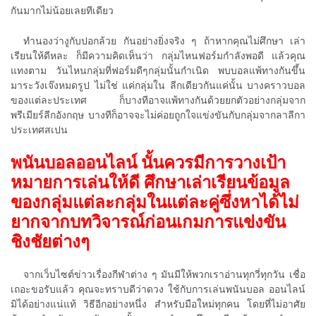
กันมากไม่น้อยเลยทีเดียว
ทำนองว่างูกับปอกล้วย กันอย่างยิ่งจริง ๆ ถ้าหากคุณไม่ศึกษา เล่า
เรียนให้ดีหละ ก็มีความคิดเห็นว่า กลุ่มไหนฟอร์มกำลังพอดี แล้วคุณ
แทงตาม วันไหนกลุ่มที่ฟอร์มดีๆกลุ่มนั้นกำเนิด พบบอลแพ้ทางกันขึ้น
มาระวังเจ๊งหมดรูป ไม่ใช่ แค่กลุ่มใน ลีกเดียวกันแค่นั้น บางคราวบอล
ของแต่ละประเทศ ก็บางทีอาจแพ้ทางกันด้วยยกตัวอย่างกลุ่มจาก
พรีเมียร์ลีกอังกฤษ บางทีก็อาจจะไม่ค่อยถูกใจแข่งขันกับกลุ่มจากลาลีกา
ประเทศสเปน
พนันบอลออนไลน์ นั้นควรมีการวางเป้า
หมายการเล่นให้ดี ศึกษาเล่าเรียนข้อมูล
ของกลุ่มแต่ละกลุ่มในแต่ละคู่ซึ่งหาได้ไม่
ยากจากบทวิจารณ์ก่อนเกมการแข่งขัน
ชิงชัยต่างๆ
จากเว็บไซต์ข่าวเรื่องกีฬาต่าง ๆ มันมีให้พวกเราอ่านทุกวี่ทุกวัน เชื่อ
เถอะขอรับแล้ว คุณจะทราบดีว่าดวง ใช้กับการเล่นพนันบอล ออนไลน์
มิได้อย่างแน่แท้ วิธีอีกอย่างหนึ่ง สำหรับมือใหม่ทุกคน โดยที่ไม่อาศัย