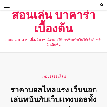
Skip
to
สอนเล่น บาคาร่า
content
เบื้องต้น
สอนเล่น บาคาร่าเบื้องต้น เทคนิคและวิธีการที่จะทำเงินได้เร็วสำหรับ
นักเดิมพัน
แทงบอลออนไลน์
ราคาบอลไหลแรง เว็บนอก
เล่นพนันกับเว็บแทงบอลทั้ง