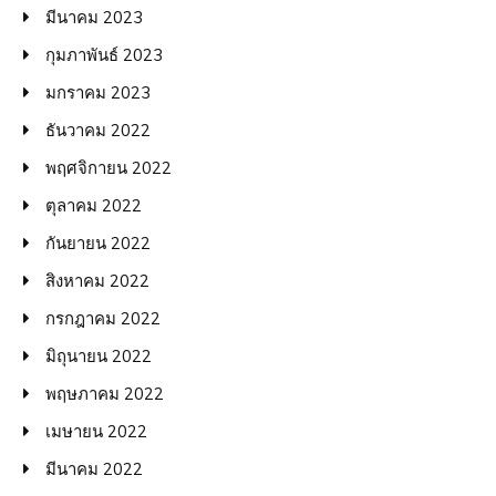
มีนาคม 2023
กุมภาพันธ์ 2023
มกราคม 2023
ธันวาคม 2022
พฤศจิกายน 2022
ตุลาคม 2022
กันยายน 2022
สิงหาคม 2022
กรกฎาคม 2022
มิถุนายน 2022
พฤษภาคม 2022
เมษายน 2022
มีนาคม 2022