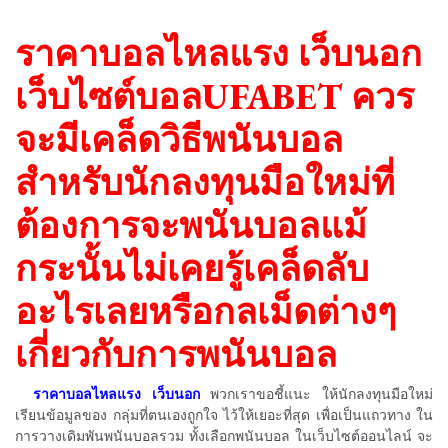
ราคาบอลไหลแรง เว็บนอก
เว็บไซต์บอลUFABET ควร
จะมีเคล็ดวิธีพนันบอล
สำหรับนักลงทุนมือใหม่ที่
ต้องการจะพนันบอลแม้
กระนั้นไม่เคยรู้เคล็ดลับ
อะไรเลยหรือกลเม็ดต่างๆ
เกี่ยวกับการพนันบอล
ราคาบอลไหลแรง เว็บนอก
พวกเราขอชี้แนะ ให้นักลงทุนมือใหม่
เรียนข้อมูลของ กลุ่มที่ตนเองถูกใจ ไว้ให้เยอะที่สุด เพื่อเป็นแถวทาง ใน
การวางเดิมพันพนันบอลรวม ทั้งเลือกพนันบอล ในเว็บไซต์ออนไลน์ จะ