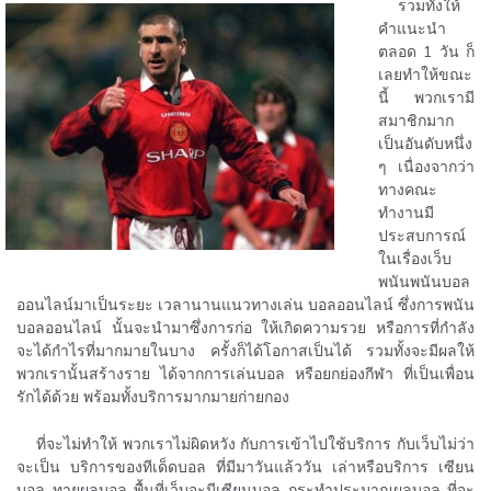
รวมทั้งให้
คำแนะนำ
ตลอด 1 วัน ก็
เลยทำให้ขณะ
นี้ พวกเรามี
สมาชิกมาก
เป็นอันดับหนึ่ง
ๆ เนื่องจากว่า
ทางคณะ
ทำงานมี
ประสบการณ์
ในเรื่องเว็บ
พนันพนันบอล
ออนไลน์มาเป็นระยะ เวลานานแนวทางเล่น บอลออนไลน์ ซึ่งการพนัน
บอลออนไลน์ นั้นจะนำมาซึ่งการก่อ ให้เกิดความรวย หรือการที่กำลัง
จะได้กำไรที่มากมายในบาง ครั้งก็ได้โอกาสเป็นได้ รวมทั้งจะมีผลให้
พวกเรานั้นสร้างราย ได้จากการเล่นบอล หรือยกย่องกีฬา ที่เป็นเพื่อน
รักได้ด้วย พร้อมทั้งบริการมากมายก่ายกอง
ที่จะไม่ทำให้ พวกเราไม่ผิดหวัง กับการเข้าไปใช้บริการ กับเว็บไม่ว่า
จะเป็น บริการของทีเด็ดบอล ที่มีมาวันแล้ววัน เล่าหรือบริการ เซียน
บอล ทายผลบอล พื้นที่เว็บจะมีเซียนบอล กระทำประมาณผลบอล ที่จะ