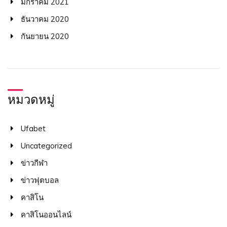
มกราคม 2021
ธันวาคม 2020
กันยายน 2020
หมวดหมู่
Ufabet
Uncategorized
ข่าวกีฬา
ข่าวฟุตบอล
คาสิโน
คาสิโนออนไลน์