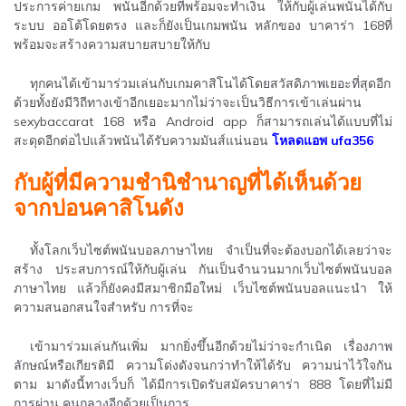
ประการค่ายเกม พนันอีกด้วยที่พร้อมจะทำเงิน ให้กับผู้เล่นพนันได้กับ
ระบบ ออโต้โดยตรง และก็ยังเป็นเกมพนัน หลักของ บาคาร่า 168ที่
พร้อมจะสร้างความสบายสบายให้กับ
ทุกคนได้เข้ามาร่วมเล่นกับเกมคาสิโนได้โดยสวัสดิภาพเยอะที่สุดอีก
ด้วยทั้งยังมีวิถีทางเข้าอีกเยอะมากไม่ว่าจะเป็นวิธีการเข้าเล่นผ่าน
sexybaccarat 168 หรือ Android app ก็สามารถเล่นได้แบบที่ไม่
สะดุดอีกต่อไปแล้วพนันได้รับความมันส์แน่นอน
โหลดแอพ ufa356
กับผู้ที่มีความชำนิชำนาญที่ได้เห็นด้วย
จากบ่อนคาสิโนดัง
ทั้งโลกเว็บไซต์พนันบอลภาษาไทย จำเป็นที่จะต้องบอกได้เลยว่าจะ
สร้าง ประสบการณ์ให้กับผู้เล่น กันเป็นจำนวนมากเว็บไซต์พนันบอล
ภาษาไทย แล้วก็ยังคงมีสมาชิกมือใหม่ เว็บไซต์พนันบอลแนะนํา ให้
ความสนอกสนใจสำหรับ การที่จะ
เข้ามาร่วมเล่นกันเพิ่ม มากยิ่งขึ้นอีกด้วยไม่ว่าจะกำเนิด เรื่องภาพ
ลักษณ์หรือเกียรติมี ความโด่งดังจนกว่าทำให้ได้รับ ความน่าไว้ใจกัน
ตาม มาดังนี้ทางเว็บก็ ได้มีการเปิดรับสมัครบาคาร่า 888 โดยที่ไม่มี
การผ่าน คนกลางอีกด้วยเป็นการ