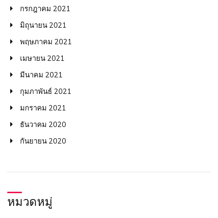
กรกฎาคม 2021
มิถุนายน 2021
พฤษภาคม 2021
เมษายน 2021
มีนาคม 2021
กุมภาพันธ์ 2021
มกราคม 2021
ธันวาคม 2020
กันยายน 2020
หมวดหมู่