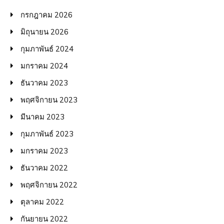
กรกฎาคม 2026
มิถุนายน 2026
กุมภาพันธ์ 2024
มกราคม 2024
ธันวาคม 2023
พฤศจิกายน 2023
มีนาคม 2023
กุมภาพันธ์ 2023
มกราคม 2023
ธันวาคม 2022
พฤศจิกายน 2022
ตุลาคม 2022
กันยายน 2022