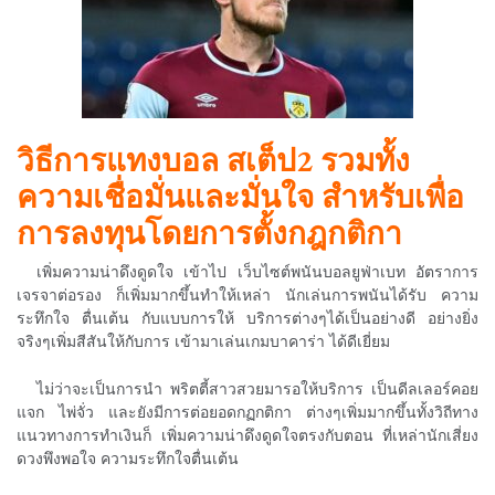
วิธีการแทงบอล สเต็ป2 รวมทั้ง
ความเชื่อมั่นและมั่นใจ สำหรับเพื่อ
การลงทุนโดยการตั้งกฎกติกา
เพิ่มความน่าดึงดูดใจ เข้าไป เว็บไซต์พนันบอลยูฟ่าเบท อัตราการ
เจรจาต่อรอง ก็เพิ่มมากขึ้นทำให้เหล่า นักเล่นการพนันได้รับ ความ
ระทึกใจ ตื่นเต้น กับแบบการให้ บริการต่างๆได้เป็นอย่างดี อย่างยิ่ง
จริงๆเพิ่มสีสันให้กับการ เข้ามาเล่นเกมบาคาร่า ได้ดีเยี่ยม
ไม่ว่าจะเป็นการนำ พริตตี้สาวสวยมารอให้บริการ เป็นดีลเลอร์คอย
แจก ไพ่จั่ว และยังมีการต่อยอดกฏกติกา ต่างๆเพิ่มมากขึ้นทั้งวิถีทาง
แนวทางการทำเงินก็ เพิ่มความน่าดึงดูดใจตรงกับตอน ที่เหล่านักเสี่ยง
ดวงพึงพอใจ ความระทึกใจตื่นเต้น