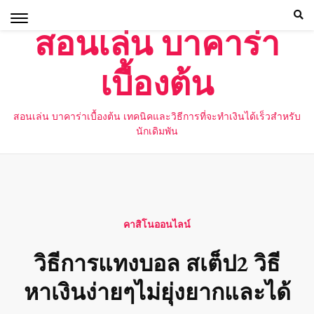
Skip
to
สอนเล่น บาคาร่า
content
เบื้องต้น
สอนเล่น บาคาร่าเบื้องต้น เทคนิคและวิธีการที่จะทำเงินได้เร็วสำหรับ
นักเดิมพัน
คาสิโนออนไลน์
วิธีการแทงบอล สเต็ป2 วิธี
หาเงินง่ายๆไม่ยุ่งยากและได้