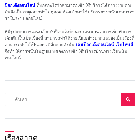
ป๊อกเด้งออนไลน์
ที่บอกอะไรว่าสามารถเข้าใช้บริการได้อย่างง่ายดาย
มันจึงเป็นเหตุผลว่าทำไมคุณจะต้องเข้ามาใช้บริการการพนันเกมบาคา
ร่าในระบบออนไลน์
ที่มีรูปแบบการเล่นคล้ายกับป๊อกเด้งบ้านเราแน่นอนว่าการเข้าทำการ
เดิมพันนั้นเป็นเรื่องที่ สามารถทำได้ง่ายเป็นอย่างมากและยังเป็นเรื่องที่
สามารถทำได้เป็นอย่างดีอีกด้วยดังนั้น
เล่นป๊อกเด้งออนไลน์ เว็บไหนดี
จึงทำให้การพนันในรูปแบบของการเข้าใช้บริการผ่านทางเว็บพนัน
ออนไลน์
ค้นหา
สำหรับ:
เรื่องล่าสุด