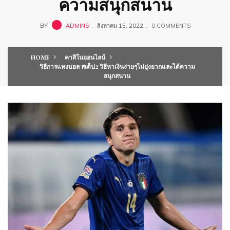
ความสนุกสนาน
BY
ADMINS
สิงหาคม 15, 2022
0 COMMENTS
HOME
คาสิโนออนไลน์
วิธีการแทงบอล สเต็ป2 วิธีหาเงินง่ายๆไม่ยุ่งยากและได้ความ
สนุกสนาน