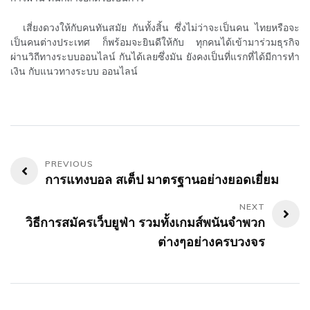
เสี่ยงดวงให้กับคนทันสมัย กันทั้งสิ้น ซึ่งไม่ว่าจะเป็นคน ไทยหรือจะ
เป็นคนต่างประเทศ ก็พร้อมจะยินดีให้กับ ทุกคนได้เข้ามาร่วมธุรกิจ
ผ่านวิถีทางระบบออนไลน์ กันได้เลยซึ่งมัน ยังคงเป็นที่แรกที่ได้มีการทำ
เงิน กับแนวทางระบบ ออนไลน์
เมนู
การแทงบอล สเต็ป มาตรฐานอย่างยอดเยี่ยม
นำทาง
เรื่อง
วิธีการสมัครเว็บยูฟ่า รวมทั้งเกมส์พนันจำพวก
ต่างๆอย่างครบวงจร