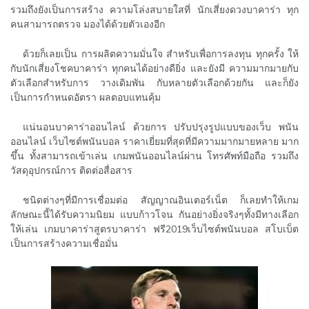
รวมถึงยังเป็นการสร้าง ความโล่งสบายใสที่ นักเสี่ยงดวงบาคาร่า ทุก
คนสามารถตรวจ มองได้ด้วยตัวเองอีก
ด้วยก็เลยเป็น การผลิตความมั่นใจ สำหรับเพื่อการลงทุน ทุกครั้ง ให้
กับนักเสี่ยงโชคบาคาร่า ทุกคนได้อย่างดียิ่ง และยังมี ความมากมายกับ
ตัวเลือกสำหรับการ วางเดิมพัน กับหลายตัวเลือกด้วยกัน และก็ยัง
เป็นการกำหนดอัตรา ผลตอบแทนคุ้ม
แน่นอนบาคาร่าออนไลน์ ด้วยการ ปรับปรุงรูปแบบของเว็บ พนัน
ออนไลน์ เว็บไซต์พนันบอล ราคาเยี่ยมที่สุดที่มีความมากมายหลาย มาก
ขึ้น ทั้งสามารถเข้าเล่น เกมพนันออนไลน์ผ่าน โทรศัพท์มือถือ รวมถึง
วัสดุอุปกรณ์การ ติดต่อสื่อสาร
ชนิดต่างๆที่มีการเชื่อมต่อ สัญญาณอินเตอร์เน็ต ก็เลยทำให้เกม
ลักษณะนี้ได้รับความนิยม แบบก้าวโจน กันอย่างยิ่งจริงๆทั้งมีทางเลือก
ให้เล่น เกมบาคาร่าสูตรบาคาร่า ฟรี2019เว็บไซต์พนันบอล สโบเบ็ต
เป็นการสร้างความเชื่อมั่น