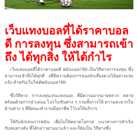
เว็บแทงบอลที่ได้ราคาบอล
ดี การลงทุน ซึ่งสามารถเข้า
ถึง ได้ทุกสิ่ง ให้ได้กำไร
เว็บแทงบอลที่ได้ราคาบอลดี พนันบอล789 เป็นวิถีทางการลงทุน ซึ่ง
สามารถเข้าถึงได้ทุกสิ่ งที่มีความต้องการของนักเสี่ยงดวงได้อย่างแจ่ม
แจ้ง สำหรับเว็บไซต์พนันบอล789
ซึ่งวิถีทาง การลงทุนเล่นแทงบอล ที่มีความมากมายหลาก หลาย
พร้อมด้วยการนำเสนอ โปรโมชั่นต่าง ๆ รวมทั้งการให้ ความสะดวกใน
ด้านต่าง ๆ ที่มีคณะทำงานมืออาชีพ ไว้รอให้บริการ
ให้กับนักเล่นการพนัน เพื่อไม่ให้คลาดโอกาส แนวทางการทำเงิน
กับหนทางดัง ที่ได้กล่าวผ่านมาแล้ว และก็ยังเป็น วิถีทางซึ่ง