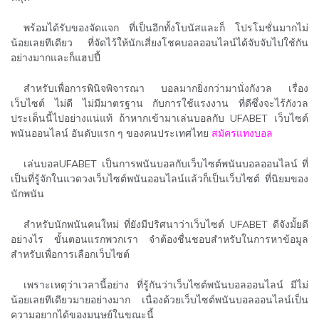
พร้อมได้รับของจัดแจก ที่เป็นอีกทั้งโบนัสและก็ โปรโมชั่นมากไม่
น้อยเลยทีเดียว ที่จัดไว้ให้นักเสี่ยงโชคบอลออนไลน์ได้จับจับไปใช้กัน
อย่างมากและก็แฮปปี้
สำหรับเพื่อการพินิจพิจารณา บอลมากยิ่งกว่ามานั่งกังวล เรื่อง
เว็บไซต์ ไม่ดี ไม่มีมาตรฐาน กับการใช้แรงงาน ที่ดีซึ่งจะไร้กังวล
ประเด็นนี้ไปอย่างแน่แท้ ถ้าหากเข้ามาเล่นบอลกับ UFABET เว็บไซต์
พนันออนไลน์ อันดับแรก ๆ ของคนประเทศไทย
สมัครแทงบอล
เล่นบอลUFABET เป็นการพนันบอลกับเว็บไซต์พนันบอลออนไลน์ ที่
เป็นที่รู้จักในแวดวงเว็บไซต์พนันออนไลน์แล้วก็เป็นเว็บไซต์ ที่นิยมของ
นักพนัน
สำหรับนักพนันคนใหม่ ที่ยังมีปริศนาว่าเว็บไซต์ UFABET ดีจังมั้ยดี
อย่างไร ขั้นตอนแรกพวกเรา จำต้องชื่นชอบสำหรับในการหาข้อมูล
สำหรับเพื่อการเลือกเว็บไซต์
เพราะเหตุว่าเวลานี้อย่าง ที่รู้กันว่าเว็บไซต์พนันบอลออนไลน์ มีไม่
น้อยเลยทีเดียวมายอย่างมาก เนื่องด้วยเว็บไซต์พนันบอลออนไลน์เป็น
ความอยากได้ของมนุษย์ในขณะนี้