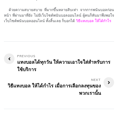
ด้วยความสบายสบาย ที่มากขึ้นหลายสิบเท่า จากการพนันบอลก่อน
หน้า ที่ผ่านมาที่ยัง ไม่มีเว็บไซต์พนันบอลออนไลน์ ผู้คนก็หันมาพึงพอใจ
เว็บไซต์พนันบอลออนไลน์ ทั้งสิ้นเลย ก็บอกได้
วิธีแทงบอล ให้ได้กําไร
เมนู
แทงบอลได้ทุกวัน ให้ความเอาใจใส่สำหรับการ
นำทาง
ใช้บริการ
เรื่อง
วิธีแทงบอล ให้ได้กําไร เมื่อการเลือกลงทุนของ
พวกเรานั้น