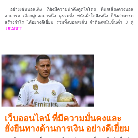
อย่างเช่นบอลเต็ง ก็ยังมีความน่าดึงดูดใจโดย ที่นักเสี่ยงดวงบอล
สามารถ เลือกคู่บอลมาหนึ่ง คู่รวมทั้ง พนันฝั่งใดฝั่งหนึ่ง ก็ยังสามารถ
สร้างกำไร ได้อย่างดีเยี่ยม รวมทั้งบอลสเต็ป จำต้องพนันขั้นต่ำ 3 คู่
UFABET
เว็บออนไลน์ ที่มีความมั่นคงและ
ยั่งยืนทางด้านการเงิน อย่างดีเยี่ยม