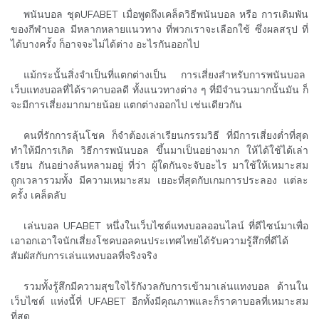
พนันบอล ชุดUFABET เมื่อพูดถึงเคล็ดวิธีพนันบอล หรือ การเดิมพัน
ของกีฬาบอล มีหลากหลายแนวทาง ที่พวกเราจะเลือกใช้ ซึ่งผลสรุป ที่
ได้บางครั้ง ก็อาจจะไม่ได้ต่าง อะไรกันออกไป
แม้กระนั้นสิ่งจำเป็นที่แตกต่างเป็น การเสี่ยงสำหรับการพนันบอล
เว็บแทงบอลที่ได้ราคาบอลดี ทั้งแนวทางต่าง ๆ ที่มีจำนวนมากนั้นมัน ก็
จะมีการเสี่ยงมากมายน้อย แตกต่างออกไป เช่นเดียวกัน
คนที่รักการลุ้นโชค ก็จำต้องเล่าเรียนกรรมวิธี ที่มีการเสี่ยงต่ำที่สุด
ทำให้มีการเกิด วิธีการพนันบอล ขึ้นมาเป็นอย่างมาก ให้ได้ใช้ได้เล่า
เรียน กันอย่างล้นหลามอยู่ ที่ว่า ผู้ใดกันจะจับอะไร มาใช้ให้เหมาะสม
ถูกเวลารวมทั้ง มีความเหมาะสม เยอะที่สุดกับเกมการประลอง แต่ละ
ครั้ง เคล็ดลับ
เล่นบอล UFABET หนึ่งในเว็บไซต์แทงบอลออนไลน์ ที่ดีไซน์มาเพื่อ
เอาอกเอาใจนักเสี่ยงโชคบอลคนประเทศไทยได้รับความรู้สึกที่ดีได้
สัมผัสกับการเล่นแทงบอลที่จริงจริง
รวมทั้งรู้สึกมีความสุขใจไร้กังวลกับการเข้ามาเล่นแทงบอล ด้านใน
เว็บไซต์ แห่งนี้ที่ UFABET อีกทั้งมีคุณภาพและก็ราคาบอลที่เหมาะสม
ที่สุด