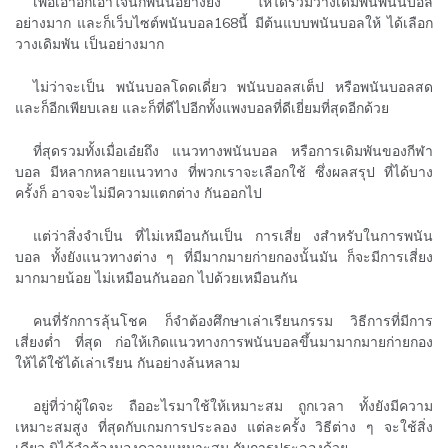
เพื่อเอาอกเอาใจนักพนันอย่างยิ่ง ให้ได้ร่วมวางเดิมพันพนันบอล
อย่างมาก และก็เว็บไซต์พนันบอล168นี้ มีต้นแบบพนันบอลให้ ได้เลือก
วางเดิมพัน เป็นอย่างมาก
ไม่ว่าจะเป็น พนันบอลโดดเดี่ยว พนันบอลสเต็ป หรือพนันบอลสด
และก็อีกเพียบเลย และก็ที่ดีไปอีกทั้งแพงบอลที่ดีเยี่ยมที่สุดอีกด้วย
ที่สุดรวมทั้งเมื่อเอ๋ยถึง แนวทางพนันบอล หรือการเดิมพันของกีฬา
บอล มีหลากหลายแนวทาง ที่พวกเราจะเลือกใช้ ซึ่งผลสรุป ที่ได้บาง
ครั้งก็ อาจจะไม่มีความแตกต่าง กันออกไป
แต่ว่าสิ่งจำเป็น ที่ไม่เหมือนกันเป็น การเสี่ย งสำหรับในการพนัน
บอล ทั้งยังแนวทางต่าง ๆ ที่มีมากมายก่ายกองนั้นมัน ก็จะมีการเสี่ยง
มากมายน้อย ไม่เหมือนกันออก ไปด้วยเหมือนกัน
คนที่รักการลุ้นโชค ก็จำต้องศึกษาเล่าเรียนกรรม วิธีการที่มีการ
เสี่ยงต่ำ ที่สุด ก่อให้เกิดแนวทางการพนันบอลขึ้นมามากมายก่ายกอง
ให้ได้ใช้ได้เล่าเรียน กันอย่างล้นหลาม
อยู่ที่ว่าผู้ใดจะ ถืออะไรมาใช้ให้เหมาะสม ถูกเวลา ทั้งยังมีความ
เหมาะสมสูง ที่สุดกับเกมการประลอง แต่ละครั้ง วิธีต่าง ๆ จะใช้สิ่ง