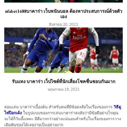
ufabet1688บาคาร่า เว็บพนันบอล ต้องหาประสบการณ์ด้วยตัว
เอง
สิงหาคม 20, 2021
รับแทง บาคาร่า เว็ปไซต์ที่นักเสี่ยงโชคชื่นชอบกันมาก
พฤษภาคม 19, 2021
สอนเล่น บาคาร่าเบื้องต้น
สำหรับคนที่มีข้อสงสัยในเรื่องของการ
วิธีดู
ไพ่ป๊อกเด้ง
ในรูปแบบของการเล่นบาคาร่าสงสัยว่ามีข้อดีอย่างไรคุณ
จะได้ก็วันนี้แหละ
มีดีมากกว่าอย่างแน่นอนสำหรับในเรื่องของการวาง
เดิมพันของได้เลยง่ายเป็นอย่างมาก