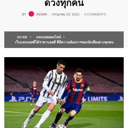
ดวงทุกคน
BY
ADMIN
กรกฎาคม 20, 2021
0 COMMENTS
HOME
แทงบอลออนไลน์
เว็บแทงบอลที่ได้ราคาบอลดี ที่มีความต้องการของนักเสี่ยงดวงทุกคน