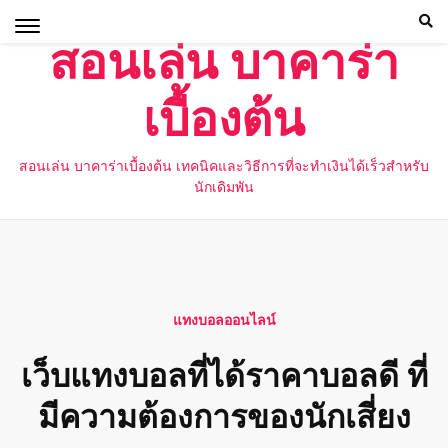
Skip
to
สอนเล่น บาคาร่า
content
เบื้องต้น
สอนเล่น บาคาร่าเบื้องต้น เทคนิคและวิธีการที่จะทำเงินได้เร็วสำหรับ
นักเดิมพัน
แทงบอลออนไลน์
เว็บแทงบอลที่ได้ราคาบอลดี ที่
มีความต้องการของนักเสี่ยง