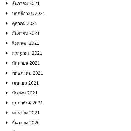
ธันวาคม 2021
พฤศจิกายน 2021
ตุลาคม 2021
กันยายน 2021
สิงหาคม 2021
กรกฎาคม 2021
มิถุนายน 2021
พฤษภาคม 2021
เมษายน 2021
มีนาคม 2021
กุมภาพันธ์ 2021
มกราคม 2021
ธันวาคม 2020