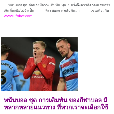
พนันบอลชุด ก่อนลงมือวางเดิมพัน ทุก ๆ ครั้งจึงควรคิดก่อนเสมอว่า
เงินที่ลงมือไปจำเป็น ที่จะต้องการกลับคืนมา เช่นเดียวกัน
www.ufabet.com
พนันบอล ชุด การเดิมพัน ของกีฬาบอล มี
หลากหลายแนวทาง ที่พวกเราจะเลือกใช้