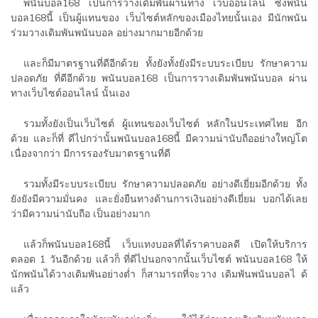
พนันบอล168 เป็นการวางเดิมพันผ่านทาง เว็บออนไลน์ ซึ่งพนัน
บอล168นี้ เป็นผู้แทนของ เว็บไซต์หลักของเมืองไทยนั้นเอง มีนักพนัน
ร่วมวางเดิมพันพนันบอล อย่างมากมายอีกด้วย
และก็มีมาตรฐานที่ดีอีกด้วย ทั้งยังทั้งยังมีระบบระเบียบ รักษาความ
ปลอดภัย ที่ดีอีกด้วย พนันบอล168 เป็นการวางเดิมพันพนันบอล ผ่าน
ทางเว็บไซต์ออนไลน์ นั้นเอง
รวมทั้งยังเป็นเว็บไซต์ ผู้แทนของเว็บไซต์ หลักในประเทศไทย อีก
ด้วย และก็ที่ ดีไปกว่านั้นพนันบอล168นี้ มีความน่านับถืออย่างใหญ่โต
เนื่องจากว่า มีการรองรับมาตรฐานที่ดี
รวมทั้งมีระบบระเบียบ รักษาความปลอดภัย อย่างดีเยี่ยมอีกด้วย ทั้ง
ยังยังมีความมั่นคง และยั่งยืนทางด้านการเงินอย่างดีเยี่ยม บอกได้เลย
ว่ามีความน่านับถือ เป็นอย่างมาก
แล้วก็พนันบอล168นี้ เว็บแทงบอลที่ได้ราคาบอลดี เปิดให้บริการ
ตลอด 1 วันอีกด้วย แล้วก็ ที่ดีไปนอกจากนั้นเว็บไซต์ พนันบอล168 ให้
นักพนันได้วางเดิมพันอย่างต่ำ ก็สามารถที่จะวาง เดิมพันพนันบอลไ ด้
แล้ว