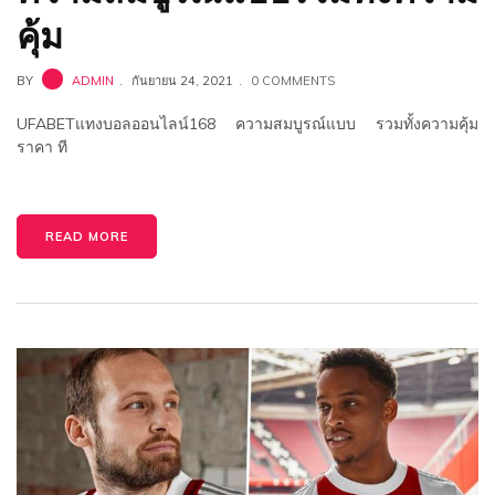
คุ้ม
BY
ADMIN
กันยายน 24, 2021
0 COMMENTS
UFABETแทงบอลออนไลน์168 ความสมบูรณ์แบบ รวมทั้งความคุ้ม
ราคา ที
READ MORE