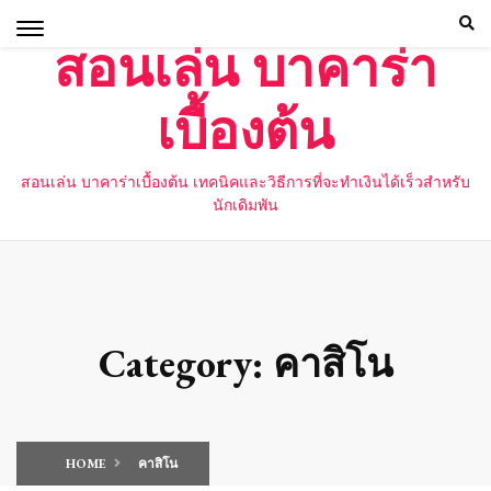
Skip
to
สอนเล่น บาคาร่า
content
เบื้องต้น
สอนเล่น บาคาร่าเบื้องต้น เทคนิคและวิธีการที่จะทำเงินได้เร็วสำหรับ
นักเดิมพัน
Category:
คาสิโน
HOME
คาสิโน