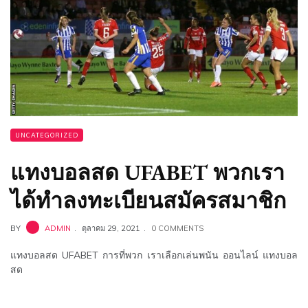
UNCATEGORIZED
แทงบอลสด UFABET พวกเรา
ได้ทำลงทะเบียนสมัครสมาชิก
BY
ADMIN
ตุลาคม 29, 2021
0 COMMENTS
แทงบอลสด UFABET การที่พวก เราเลือกเล่นพนัน ออนไลน์ แทงบอล
สด