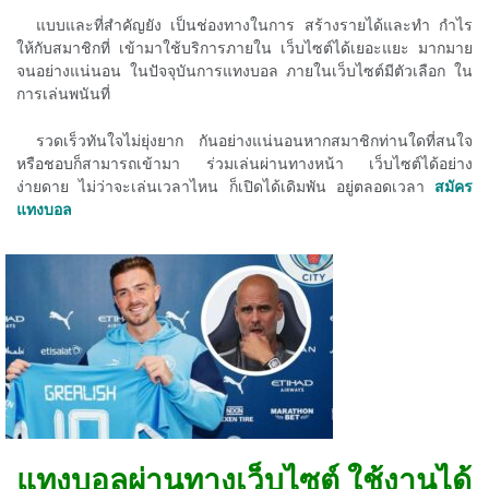
แบบและที่สำคัญยัง เป็นช่องทางในการ สร้างรายได้และทำ กำไร
ให้กับสมาชิกที่ เข้ามาใช้บริการภายใน เว็บไซต์ได้เยอะแยะ มากมาย
จนอย่างแน่นอน ในปัจจุบันการแทงบอล ภายในเว็บไซต์มีตัวเลือก ใน
การเล่นพนันที่
รวดเร็วทันใจไม่ยุ่งยาก กันอย่างแน่นอนหากสมาชิกท่านใดที่สนใจ
หรือชอบก็สามารถเข้ามา ร่วมเล่นผ่านทางหน้า เว็บไซต์ได้อย่าง
ง่ายดาย ไม่ว่าจะเล่นเวลาไหน ก็เปิดได้เดิมพัน อยู่ตลอดเวลา
สมัคร
แทงบอล
แทงบอลผ่านทางเว็บไซต์ ใช้งานได้