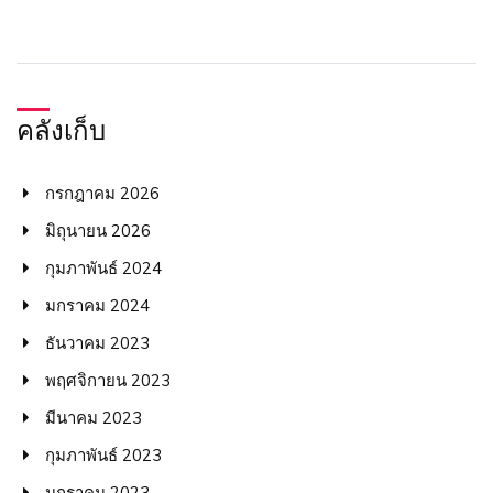
คลังเก็บ
กรกฎาคม 2026
มิถุนายน 2026
กุมภาพันธ์ 2024
มกราคม 2024
ธันวาคม 2023
พฤศจิกายน 2023
มีนาคม 2023
กุมภาพันธ์ 2023
มกราคม 2023