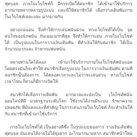
ฟุตบอล ภายในเว็บไซต์ก็ มีการเปิดให้สมาชิก ได้เข้ามาใช้บริการ
มากมายหลากหลายรูปแบบ และมีให้สมาชิกได้ เลือกวางเดิมพันภาย
ในเว็บไซต์เยอะแยะ มากมายกัน
อย่างแน่นอน จึงทำให้การเล่นพนันผ่าน ทางเว็บไซต์ได้เป็น จุด
สนใจของนักพนัน กันเยอะมากที่สุด จึงทำให้การเล่น ภายในเว็บไซต์
ได้ เป็นรูปแบบในการวางเงินเดิมพัน ที่ทำเงินให้กับสมาชิก ได้เป็น
จำนวนมากและ ถ้าหากแฟนพนัน
หลายท่านใดได้ลอง เข้ามาใช้บริการภายในเว็บไซต์พนันบอล
โดยตรงมันก็จะทำให้ สมาชิกเลือกรูปแบบ ในการวางเงินเดิมพัน ตามที่
สมาชิกนั้นต้องการ ได้ตลอดเวลาและไม่ว่าจะเล่นผ่าน ทางเว็บไซต์
เวลาไหน ก็ตามก็มีการเปิดให้
สมาชิกได้เลือกวางเดิมพัน มากมายและยังเป็น เว็บไซต์พนัน
ออนไลน์ที่มี มาตรฐานระดับโลก ใช้งานได้ง่ายมีระบบ รักษาความ
ปลอดภัย ที่มั่นคงและที่สำคัญ ในการเล่นภายในเว็บไซต์ ก็จะทำเงินให้
กับ สมาชิกที่เข้ามาใช้บริการ
ภายในเว็บไซต์ได้ เป็นอย่างดีซึ่ง ในรูปแบบของการ วางเงินเดิมพัน
ฟุตบอล มันเล่นได้ง่ายไม่ได้ยุ่งยาก อะไรมากมายหาก สมาชิกหน้าใหม่