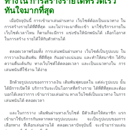
ทางใน การสร้างรายได้ที่รวดเร็ว
ทันใจมากที่สุด
เมื่อปัจจุบันนี้ การเข้ามาเล่นผ่านทาง เว็บไซต์ต้องเป็นแนวทาง ใน
การสร้างรายได้ที่ดีที่สุด และไม่ว่าจะมาที่จะเข้า มาใช้บริการภายใน
เว็บไซต์เวลาไหน ก็ตามก็จะมีการ แข่งขันให้นักพนันได้ เลือกโอกาส
ในการสร้าง รายได้ให้กับตัวท่านได้
ตลอดเวลาพร้อมทั้ง การเล่นพนันผ่านทาง เว็บไซต์เป็นรูปแบบ ใน
การวางเงินเดิมพัน ที่ดีที่สุด กันอย่างแน่นอน และทำให้สมาชิก ได้รับ
ความตื่นเต้นกับ ทางเว็บไซต์ได้ตลอดเวลา และเป็นแนวทางใน การ
เล่นพนันที่ใช้งาน ได้ง่าย
อีกด้วย
รูปแบบของการวางเงิน เดิมพันฟุตบอลใน แต่ล่ะรูปแบบ นั้น
ได้มีการเปิดให้ บริการวันจะเป็นโอกาสที่สร้างราย ได้ที่ดีที่สุดและต้อง
บอกได้เลยว่าการ เข้ามาร่วมเล่นผ่าน ทางเว็บไซต์เป็นแนวทาง ในการ
เล่นพนันได้ ตลอดเวลา
และในการวาง เดิมพันผ่านทางเว็บไซต์ มีตัวเลือกให้สมาชิก แรก
เข้ามาใช้บริการกันหลากหลายรูปแบบและ จะเป็นรูปแบบของการ
เลือกทาง ที่เลือกเล่นผ่านได้ ตลอดเวลาปัจจุบันนี้ จะเข้ามาร่วมเล่น