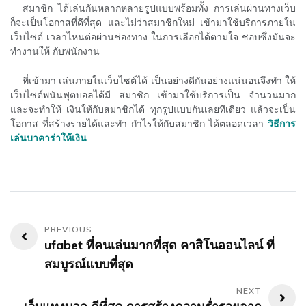
สมาชิก ได้เล่นกันหลากหลายรูปแบบพร้อมทั้ง การเล่นผ่านทางเว็บ
ก็จะเป็นโอกาสที่ดีที่สุด และไม่ว่าสมาชิกใหม่ เข้ามาใช้บริการภายใน
เว็บไซต์ เวลาไหนต่อผ่านช่องทาง ในการเลือกได้ตามใจ ชอบซึ่งมันจะ
ทำงานให้ กับพนักงาน
ที่เข้ามา เล่นภายในเว็บไซต์ได้ เป็นอย่างดีกันอย่างแน่นอนจึงทำ ให้
เว็บไซต์พนันฟุตบอลได้มี สมาชิก เข้ามาใช้บริการเป็น จำนวนมาก
และจะทำให้ เงินให้กับสมาชิกได้ ทุกรูปแบบกันเลยทีเดียว แล้วจะเป็น
โอกาส ที่สร้างรายได้และทำ กำไรให้กับสมาชิก ได้ตลอดเวลา
วิธีการ
เล่นบาคาร่าให้เงิน
เมนู
ufabet ที่คนเล่นมากที่สุด คาสิโนออนไลน์ ที่
นำทาง
สมบูรณ์แบบที่สุด
เรื่อง