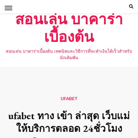
Skip
to
สอนเล่น บาคาร่า
content
เบื้องต้น
สอนเล่น บาคาร่าเบื้องต้น เทคนิคและวิธีการที่จะทำเงินได้เร็วสำหรับ
นักเดิมพัน
UFABET
ufabet ทาง เข้า ล่าสุด เว็บแม่
ให้บริการตลอด 24ชั่วโมง