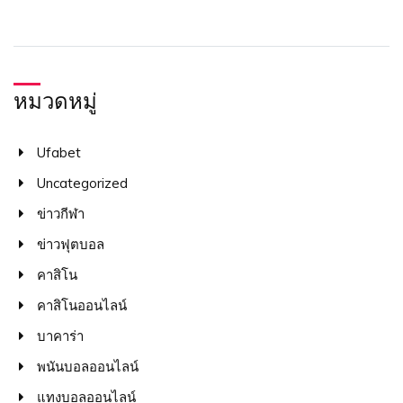
หมวดหมู่
Ufabet
Uncategorized
ข่าวกีฬา
ข่าวฟุตบอล
คาสิโน
คาสิโนออนไลน์
บาคาร่า
พนันบอลออนไลน์
แทงบอลออนไลน์