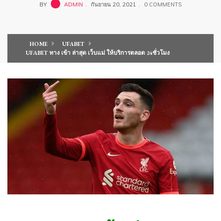
BY
ADMIN
กันยายน 20, 2021
0 COMMENTS
HOME
UFABET
UFABET ทาง เข้า ล่าสุด เว็บแม่ ให้บริการตลอด 24ชั่วโมง