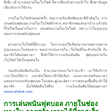
ที่เพิ่ง เข้ามาเล่นภายในเว็บไซต์ ก็ควรที่จะทำความเข้าใจ ศึกษาข้อมูล
เกี่ยวกับการใช้งาน
ภายในเว็บไซต์ก่อนทุกครั้ง ก่อนวางเงินเดิมพัน
และที่สำคัญใน การ
เล่นพนันฟุตบอล ภายในเว็บไซต์ถ้าหาก สมาชิกเคยเล่นมาบ้าง แล้วมัน
ก็ไม่ใช่เรื่องยากในการ เล่นพนันภายในเว็บไซต์ เพราะว่าในรูปแบบ
ของการเล่นพนันฟุตบอล
ผ่านทางเว็บไซต์นี้มีระบบ ในการเล่นให้เลือกมากมายหลากหลาย
รูปแบบและในช่องทาง ของการเล่นภายใน เว็บไซต์ก็จะทำเงินให้ กับ
สมาชิกได้ตลอดเวลา จึงทำให้การวางเงินเดิมพัน ฟุตบอลภายใน
เว็บไซต์ ได้เป็นจุดสนใจ
ของนักเดิมพันกันเป็น จำนวนมากและไม่ว่าจะเข้า มาใช้บริการ
เวลาไหนก็มีการ แข่งขันให้สมาชิกได้เลือก เล่นมากมายพร้อมเวลา
แสดงการแข่งขันฟุตบอล ในแต่ละคู่และอัตรา การต่อรองพื้นที่จะทำให้
สมาชิก นั้นได้ตัดสินใจที่จะ วางเงินเดิมพันได้ตลอดเวลา
www.ufabet.com
การเล่นพนันฟุตบอล ภายในช่อง