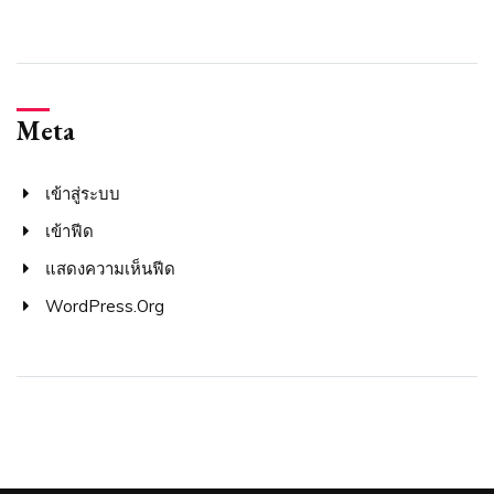
Meta
เข้าสู่ระบบ
เข้าฟีด
แสดงความเห็นฟีด
WordPress.org