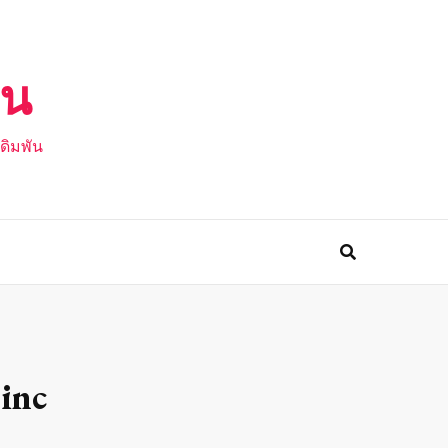
้น
ดิมพัน
inc