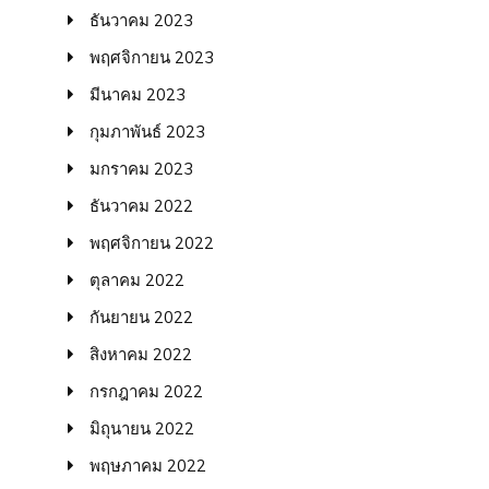
ธันวาคม 2023
พฤศจิกายน 2023
มีนาคม 2023
กุมภาพันธ์ 2023
มกราคม 2023
ธันวาคม 2022
พฤศจิกายน 2022
ตุลาคม 2022
กันยายน 2022
สิงหาคม 2022
กรกฎาคม 2022
มิถุนายน 2022
พฤษภาคม 2022