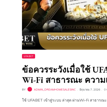
UFABET
ข้อควรระวังเมื่อใช้ UF
Wi-Fi สาธารณะ ความเสี่
BY
ADMIN_DREAMHOMESALESINC
มิถุนายน 7, 2026
0
ใช้ UFABET เข้าสู่ระบบ ล่าสุด ผ่านWi-Fi สาธารณะ 