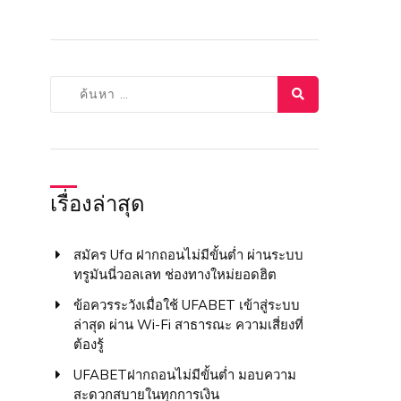
ค้นหา
สำหรับ:
เรื่องล่าสุด
สมัคร Ufa ฝากถอนไม่มีขั้นต่ำ ผ่านระบบ
ทรูมันนี่วอลเลท ช่องทางใหม่ยอดฮิต
ข้อควรระวังเมื่อใช้ UFABET เข้าสู่ระบบ
ล่าสุด ผ่าน Wi-Fi สาธารณะ ความเสี่ยงที่
ต้องรู้
UFABETฝากถอนไม่มีขั้นต่ำ มอบความ
สะดวกสบายในทุกการเงิน