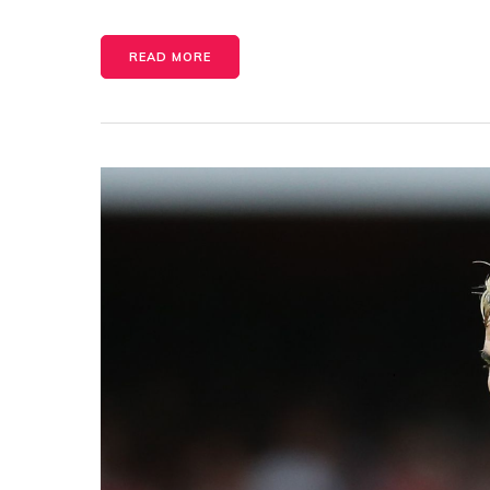
READ MORE