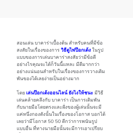
สอนเล่น บาคาร่าเบื้องต้น
สำหรับคนที่มีข้อ
สงสัยในเรื่องของการ
วิธีดูไพ่ป๊อกเด้ง
ในรูป
แบบของการเล่นบาคาร่าสงสัยว่ามีข้อดี
อย่างไรคุณจะได้ก็วันนี้แหละ
มีดีมากกว่า
อย่างแน่นอนสำหรับในเรื่องของการวางเดิม
พันของได้เลยง่ายเป็นอย่างมาก
โดย
เล่นป๊อกเด้งออนไลน์ ยังไงให้ชนะ
มีวิธี
เล่นคล้ายคลึงกับ บาคาร่า เป็นการเดิมพัน
กับนายมือโดยตรงและฝั่งของผู้เล่นนั้นจะมี
แค่หนึ่งกองดังนั้นในเรื่องของโอกาส บอกได้
เลยว่ามีโอกาส 50 50 ดีกว่าการพนันรูป
แบบอื่น ที่ทางนายมือนั้นจะมีการเอาเปรียบ