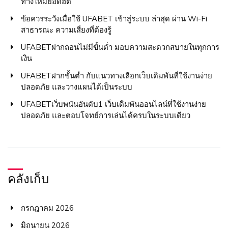
ทางใหม่ยอดฮิต
ข้อควรระวังเมื่อใช้ UFABET เข้าสู่ระบบ ล่าสุด ผ่าน Wi-Fi
สาธารณะ ความเสี่ยงที่ต้องรู้
UFABETฝากถอนไม่มีขั้นต่ำ มอบความสะดวกสบายในทุกการ
เงิน
UFABETฝากขั้นต่ำ กับแนวทางเลือกเว็บเดิมพันที่ใช้งานง่าย
ปลอดภัย และวางแผนได้เป็นระบบ
UFABETเว็บพนันอันดับ1 เว็บเดิมพันออนไลน์ที่ใช้งานง่าย
ปลอดภัย และตอบโจทย์การเล่นได้ครบในระบบเดียว
คลังเก็บ
กรกฎาคม 2026
มิถุนายน 2026