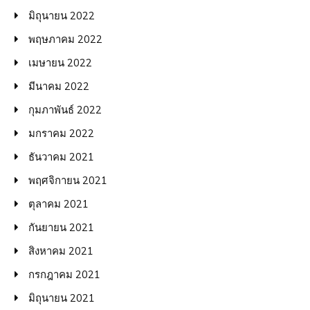
มิถุนายน 2022
พฤษภาคม 2022
เมษายน 2022
มีนาคม 2022
กุมภาพันธ์ 2022
มกราคม 2022
ธันวาคม 2021
พฤศจิกายน 2021
ตุลาคม 2021
กันยายน 2021
สิงหาคม 2021
กรกฎาคม 2021
มิถุนายน 2021