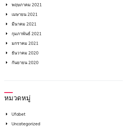
พฤษภาคม 2021
เมษายน 2021
มีนาคม 2021
กุมภาพันธ์ 2021
มกราคม 2021
ธันวาคม 2020
กันยายน 2020
หมวดหมู่
Ufabet
Uncategorized