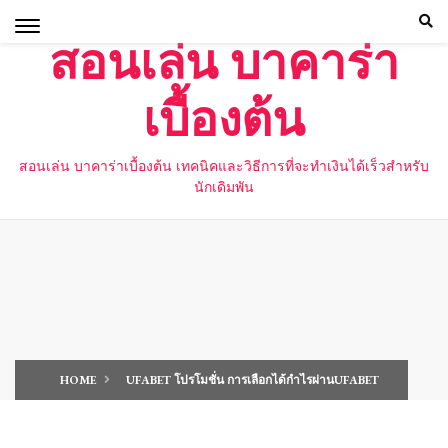
Skip
to
สอนเล่น บาคาร่า
content
เบื้องต้น
สอนเล่น บาคาร่าเบื้องต้น เทคนิคและวิธีการที่จะทำเงินได้เร็วสำหรับ
นักเดิมพัน
HOME
UFABET โปรโมชั่น การเลือกได้กำไรผ่านUFABET