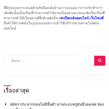
ที่มีรูปแบบการเล่นคล้ายกับป๊อกเด้งบ้านเราแน่นอนว่าการเข้าทำการ
เดิมพันนั้นเป็นเรื่องที่ สามารถทำได้ง่ายเป็นอย่างมากและยังเป็นเรื่องที่
สามารถทำได้เป็นอย่างดีอีกด้วยดังนั้น
เล่นป๊อกเด้งออนไลน์ เว็บไหนดี
จึงทำให้การพนันในรูปแบบของการเข้าใช้บริการผ่านทางเว็บพนัน
ออนไลน์
ค้นหา
สำหรับ:
เรื่องล่าสุด
สมัคร Ufa ฝากถอนไม่มีขั้นต่ำ ผ่านระบบทรูมันนี่วอลเลท ช่อง