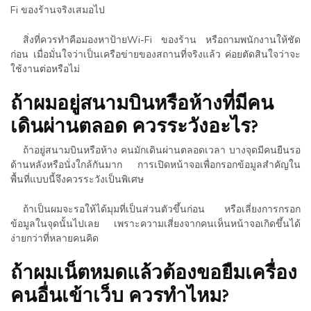
Fi ของร้านจริงเสมอไป
สิ่งที่ควรทำคือมองหาป้ายWi-Fi ของร้าน หรือถามพนักงานให้ชัด
ก่อน เมื่อมั่นใจว่าเป็นเครือข่ายของสถานที่จริงแล้ว ค่อยตัดสินใจว่าจะ
ใช้งานต่อหรือไม่
ถ้าผมอยู่สนามบินหรือห้างที่มีคน
เดินผ่านตลอด ควรระวังอะไร?
ถ้าอยู่สนามบินหรือห้าง คนมักเดินผ่านตลอดเวลา บางจุดมีคนยืนรอ
ด้านหลังหรือนั่งใกล้กันมาก การเปิดหน้าจอเพื่อกรอกข้อมูลสำคัญใน
พื้นที่แบบนี้จึงควรระวังเป็นพิเศษ
ถ้าเป็นผมจะรอให้ได้มุมที่เป็นส่วนตัวขึ้นก่อน หรือเลี่ยงการกรอก
ข้อมูลในจุดนั้นไปเลย เพราะความเสี่ยงจากคนเห็นหน้าจอเกิดขึ้นได้
ง่ายกว่าที่หลายคนคิด
ถ้าผมเน็ตหมดแล้วต้องขอยืมเครื่อง
คนอื่นเข้าเว็บ ควรทำไหม?