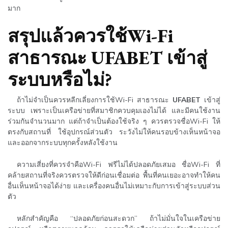
มาก
สรุปแล้วควรใช้Wi-Fi
สาธารณะ
UFABET
เข้าสู่
ระบบหรือไม่?
ถ้าไม่จำเป็นควรหลีกเลี่ยงการใช้Wi-Fi สาธารณะ
UFABET
เข้าสู่
ระบบ เพราะเป็นเครือข่ายที่สมาชิกควบคุมเองไม่ได้ และมีคนใช้งาน
ร่วมกันจำนวนมาก แต่ถ้าจำเป็นต้องใช้จริง ๆ ควรตรวจชื่อWi-Fi ให้
ตรงกับสถานที่ ใช้อุปกรณ์ส่วนตัว ระวังไม่ให้คนรอบข้างเห็นหน้าจอ
และออกจากระบบทุกครั้งหลังใช้งาน
ความเสี่ยงที่ควรจำคือWi-Fi ฟรีไม่ได้ปลอดภัยเสมอ ชื่อWi-Fi ที่
คล้ายสถานที่จริงควรตรวจให้ดีก่อนเชื่อมต่อ พื้นที่คนเยอะอาจทำให้คน
อื่นเห็นหน้าจอได้ง่าย และเครื่องคนอื่นไม่เหมาะกับการเข้าสู่ระบบส่วน
ตัว
หลักสำคัญคือ “ปลอดภัยก่อนสะดวก” ถ้าไม่มั่นใจในเครือข่าย