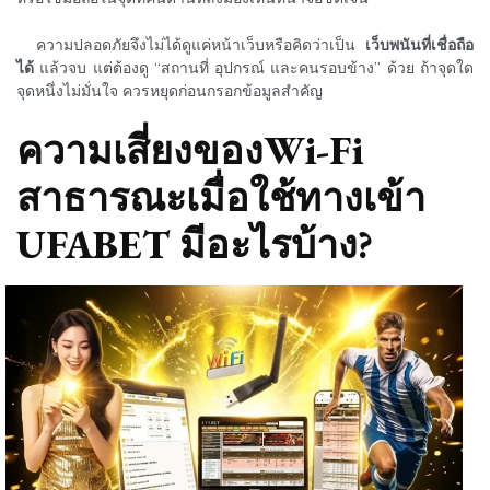
ความปลอดภัยจึงไม่ได้ดูแค่หน้าเว็บหรือคิดว่าเป็น
เว็บพนันที่เชื่อถือ
ได้
แล้วจบ แต่ต้องดู “สถานที่ อุปกรณ์ และคนรอบข้าง” ด้วย ถ้าจุดใด
จุดหนึ่งไม่มั่นใจ ควรหยุดก่อนกรอกข้อมูลสำคัญ
ความเสี่ยงของWi-Fi
สาธารณะเมื่อใช้ทางเข้า
UFABET
มีอะไรบ้าง?