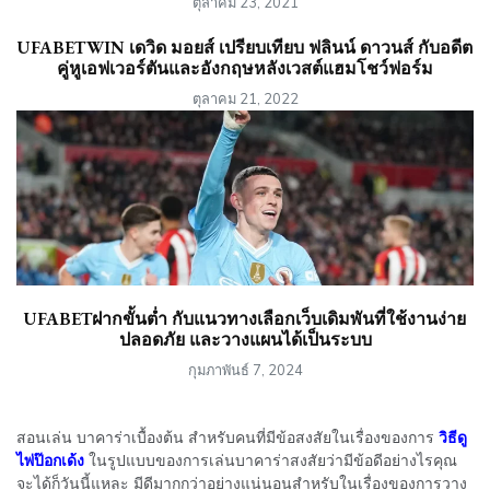
ตุลาคม 23, 2021
UFABETWIN เดวิด มอยส์ เปรียบเทียบ ฟลินน์ ดาวนส์ กับอดีต
คู่หูเอฟเวอร์ตันและอังกฤษหลังเวสต์แฮมโชว์ฟอร์ม
ตุลาคม 21, 2022
UFABETฝากขั้นต่ำ กับแนวทางเลือกเว็บเดิมพันที่ใช้งานง่าย
ปลอดภัย และวางแผนได้เป็นระบบ
กุมภาพันธ์ 7, 2024
สอนเล่น บาคาร่าเบื้องต้น
สำหรับคนที่มีข้อสงสัยในเรื่องของการ
วิธีดู
ไพ่ป๊อกเด้ง
ในรูปแบบของการเล่นบาคาร่าสงสัยว่ามีข้อดีอย่างไรคุณ
จะได้ก็วันนี้แหละ
มีดีมากกว่าอย่างแน่นอนสำหรับในเรื่องของการวาง