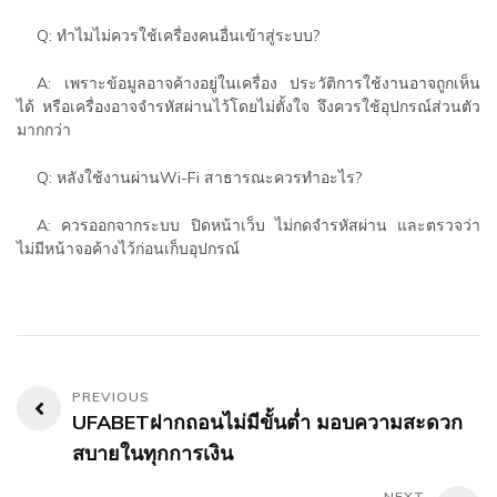
Q: ทำไมไม่ควรใช้เครื่องคนอื่นเข้าสู่ระบบ?
A: เพราะข้อมูลอาจค้างอยู่ในเครื่อง ประวัติการใช้งานอาจถูกเห็น
ได้ หรือเครื่องอาจจำรหัสผ่านไว้โดยไม่ตั้งใจ จึงควรใช้อุปกรณ์ส่วนตัว
มากกว่า
Q: หลังใช้งานผ่านWi-Fi สาธารณะควรทำอะไร?
A: ควรออกจากระบบ ปิดหน้าเว็บ ไม่กดจำรหัสผ่าน และตรวจว่า
ไม่มีหน้าจอค้างไว้ก่อนเก็บอุปกรณ์
เมนู
UFABETฝากถอนไม่มีขั้นต่ำ มอบความสะดวก
นำทาง
สบายในทุกการเงิน