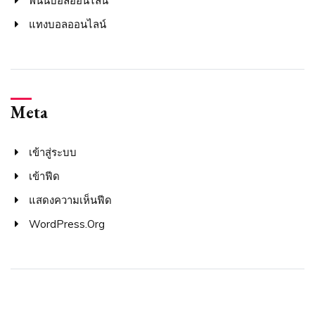
พนันบอลออนไลน์
แทงบอลออนไลน์
Meta
เข้าสู่ระบบ
เข้าฟีด
แสดงความเห็นฟีด
WordPress.org