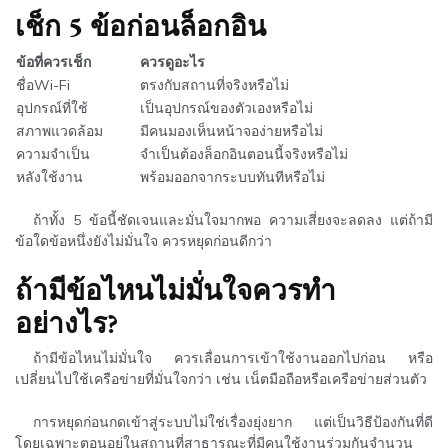
เช็ก 5 ข้อก่อนล็อกอิน
ข้อที่ควรเช็ก
ควรดูอะไร
ชื่อWi-Fi
ตรงกับสถานที่จริงหรือไม่
อุปกรณ์ที่ใช้
เป็นอุปกรณ์ของตัวเองหรือไม่
สภาพแวดล้อม
มีคนมองเห็นหน้าจอง่ายหรือไม่
ความจำเป็น
จำเป็นต้องล็อกอินตอนนี้จริงหรือไม่
หลังใช้งาน
พร้อมออกจากระบบทันทีหรือไม่
ถ้าทั้ง 5 ข้อนี้ชัดเจนและมั่นใจมากพอ ความเสี่ยงจะลดลง แต่ถ้ามี
ข้อใดข้อหนึ่งยังไม่มั่นใจ ควรหยุดก่อนดีกว่า
ถ้ามีข้อไหนไม่มั่นใจควรทำ
อย่างไร?
ถ้ามีข้อไหนไม่มั่นใจ ควรเลื่อนการเข้าใช้งานออกไปก่อน หรือ
เปลี่ยนไปใช้เครือข่ายที่มั่นใจกว่า เช่น เน็ตมือถือหรือเครือข่ายส่วนตัว
การหยุดก่อนกดเข้าสู่ระบบไม่ใช่เรื่องยุ่งยาก แต่เป็นวิธีป้องกันที่ดี
โดยเฉพาะตอนอยู่ในสถานที่สาธารณะที่มีคนใช้งานร่วมกันจำนวน