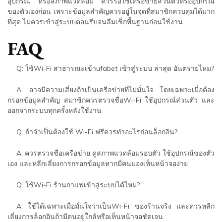
อุปกรณ์ หรือสภาพแวดล้อม ควรรอใช้เครือข่ายส่วนตัวหรืออุปกรณ์
ของตัวเองก่อน เพราะข้อมูลสำคัญควรอยู่ในจุดที่สมาชิกควบคุมได้มาก
ที่สุด ไม่ควรเข้าสู่ระบบตอนรีบจนลืมเช็กพื้นฐานก่อนใช้งาน
FAQ
Q: ใช้Wi-Fi สาธารณะเข้าufabet เข้าสู่ระบบ ล่าสุด อันตรายไหม?
A: อาจมีความเสี่ยงถ้าเป็นเครือข่ายที่ไม่มั่นใจ โดยเฉพาะเมื่อต้อง
กรอกข้อมูลสำคัญ สมาชิกควรตรวจชื่อWi-Fi ใช้อุปกรณ์ส่วนตัว และ
ออกจากระบบทุกครั้งหลังใช้งาน
Q: ถ้าจำเป็นต้องใช้ Wi-Fi ฟรีควรทำอะไรก่อนล็อกอิน?
A: ควรตรวจชื่อเครือข่าย ดูสภาพแวดล้อมรอบตัว ใช้อุปกรณ์ของตัว
เอง และหลีกเลี่ยงการกรอกข้อมูลหากมีคนมองเห็นหน้าจอง่าย
Q: ใช้Wi-Fi ร้านกาแฟเข้าสู่ระบบได้ไหม?
A: ใช้ได้เฉพาะเมื่อมั่นใจว่าเป็นWi-Fi ของร้านจริง และควรหลีก
เลี่ยงการล็อกอินถ้ามีคนอยู่ใกล้หรือเห็นหน้าจอชัดเจน