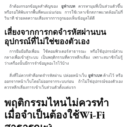
ถ้าต้องกรอกข้อมูลสำคัญของ
ยูฟ่าเบท
ควรหามุมที่เป็นส่วนตัวขึ้น
หรือรอให้พ้นจากพื้นที่คนแน่นก่อน การใช้เวลาเช็กสภาพแวดล้อมไม่กี่
วินาที ช่วยลดความเสี่ยงจากการถูกมองเห็นข้อมูลได้ดี
เสี่ยงจากการกดจำรหัสผ่านบน
อุปกรณ์ที่ไม่ใช่ของตัวเอง
การยืมมือถือเพื่อน ใช้คอมพิวเตอร์สาธารณะ หรือใช้อุปกรณ์ส่วน
กลางเพื่อเข้าสู่ระบบ เป็นพฤติกรรมที่ควรหลีกเลี่ยง เพราะสมาชิกไม่รู้
ว่าเครื่องนั้นมีการจำข้อมูลอะไรไว้บ้าง
สิ่งที่ไม่ควรทำคือกดจำรหัสผ่าน ปล่อยหน้าเว็บ
ยูฟ่าเบท
ค้างไว้ หรือ
ออกจากหน้าเว็บโดยไม่ออกจากระบบก่อน ถ้าไม่ใช่อุปกรณ์ของตัวเอง
ควรหลีกเลี่ยงการเข้าเว็บส่วนตัวตั้งแต่แรก
พฤติกรรมไหนไม่ควรทำ
เมื่อจำเป็นต้องใช้Wi-Fi