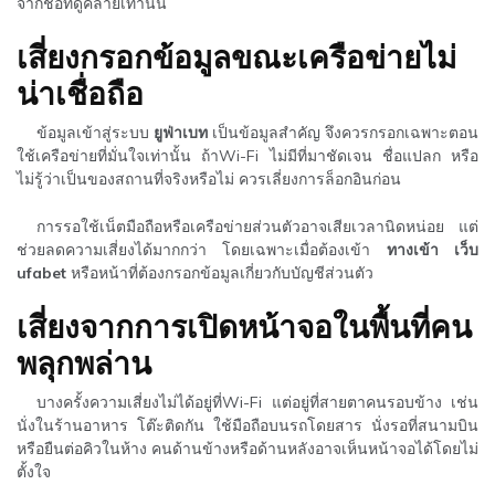
จากชื่อที่ดูคล้ายเท่านั้น
เสี่ยงกรอกข้อมูลขณะเครือข่ายไม่
น่าเชื่อถือ
ข้อมูลเข้าสู่ระบบ
ยูฟ่าเบท
เป็นข้อมูลสำคัญ จึงควรกรอกเฉพาะตอน
ใช้เครือข่ายที่มั่นใจเท่านั้น ถ้าWi-Fi ไม่มีที่มาชัดเจน ชื่อแปลก หรือ
ไม่รู้ว่าเป็นของสถานที่จริงหรือไม่ ควรเลี่ยงการล็อกอินก่อน
การรอใช้เน็ตมือถือหรือเครือข่ายส่วนตัวอาจเสียเวลานิดหน่อย แต่
ช่วยลดความเสี่ยงได้มากกว่า โดยเฉพาะเมื่อต้องเข้า
ทางเข้า เว็บ
ufabet
หรือหน้าที่ต้องกรอกข้อมูลเกี่ยวกับบัญชีส่วนตัว
เสี่ยงจากการเปิดหน้าจอในพื้นที่คน
พลุกพล่าน
บางครั้งความเสี่ยงไม่ได้อยู่ที่Wi-Fi แต่อยู่ที่สายตาคนรอบข้าง เช่น
นั่งในร้านอาหาร โต๊ะติดกัน ใช้มือถือบนรถโดยสาร นั่งรอที่สนามบิน
หรือยืนต่อคิวในห้าง คนด้านข้างหรือด้านหลังอาจเห็นหน้าจอได้โดยไม่
ตั้งใจ